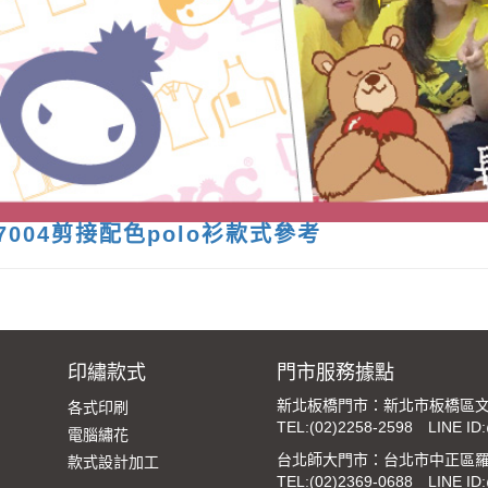
07004剪接配色polo衫款式參考
印繡款式
門市服務據點
新北板橋門市：新北市板橋區文
各式印刷
TEL:
(02)2258-2598
LINE ID
電腦繡花
台北師大門市：台北市中正區羅
款式設計加工
TEL:
(02)2369-0688
LINE ID