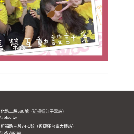
化路二段588號（近捷運江子翠站）
:@bloc.tw
斯福路三段74-1號（近捷運台電大樓站）
:@503pplaq