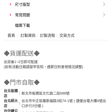
尺寸版型
常見問題
檔案下載
首頁
訂製資訊
訂製流程
交貨方式
◆貨運配送◆
出貨後1~2日即可配達
(如有活動日期請提早告知，遇節日則會視情況調整)
◆門市自取◆
台北板橋
｜
新北市板橋區文化路二段588號
店
台北師大
台北市中正區羅斯福路3段74-1號 ( 捷運台電大樓4號出
｜
店
口步行3分鐘 )
台中總公