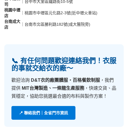
｜
台中市大里區鐵路街10-5號
司
桃園中壢
｜
桃園市中壢區元化路2-3號(近中壢火車站)
店
台南成大
｜
台南市北區勝利路182號(成大醫院旁)
店
📞 有任何問題歡迎連絡我們！衣服
的事就交給衣的廠～
歡迎洽詢
D&T衣的廠團體服・百格餐飲制服
，我們
提供
MIT台灣製造、一條龍生產服務
，快速交貨、品
質穩定，協助您挑選最合適的布料與製作方案！
📍 聯絡我們｜全省門市資訊