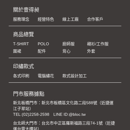
關於壹得昶
服務理念
經營特色
線上工廠
合作客戶
商品總覽
T-SHIRT
POLO
廚師服
襯衫/工作服
圍裙
配件
背心
外套
印繡款式
各式印刷
電腦繡花
款式設計加工
門市服務據點
新北板橋門市：新北市板橋區文化路二段588號（近捷運
江子翠站）
TEL:
(02)2258-2598
LINE ID:@bloc.tw
台北師大門市：台北市中正區羅斯福路三段74-1號（近捷
運台電大樓站）