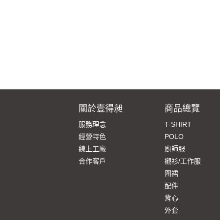
關於壹得昶
商品總覽
服務理念
T-SHIRT
經營特色
POLO
線上工廠
廚師服
合作客戶
襯衫/工作服
圍裙
配件
背心
外套