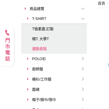
首頁
商品總覽
T-SHIRT
T恤素面.訂製
帽T. 大學T
門市電話
運動套裝
POLO衫
廚師服
襯衫/工作服
圍裙
帽子/頭巾/領巾