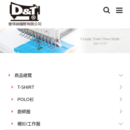
商品總覽
T-SHIRT
POLO衫
廚師服
襯衫/工作服