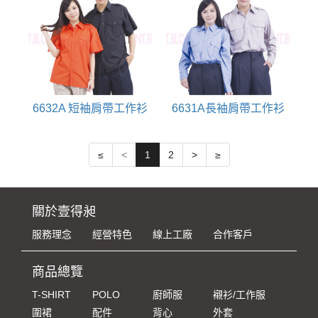
6632A 短袖肩帶工作衫
6631A長袖肩帶工作衫
≤
<
1
2
>
≥
關於壹得昶
服務理念
經營特色
線上工廠
合作客戶
商品總覽
T-SHIRT
POLO
廚師服
襯衫/工作服
圍裙
配件
背心
外套