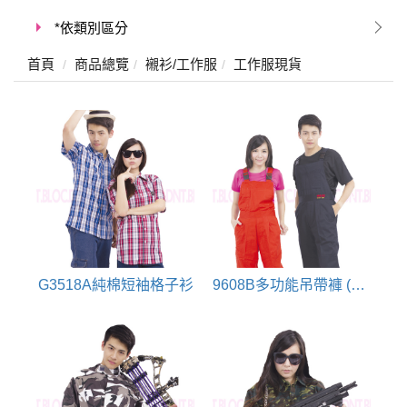
*依類別區分
首頁
商品總覽
襯衫/工作服
工作服現貨
G3518A純棉短袖格子衫
9608B多功能吊帶褲 (防汙處裡)