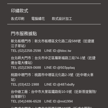
印繡款式
各式印刷
電腦繡花
款式設計加工
門市服務據點
新北板橋門市：新北市板橋區文化路二段588號（近捷運
江子翠站）
TEL:
(02)2258-2598
LINE ID:@bloc.tw
台北師大門市：台北市中正區羅斯福路三段74-1號（近捷
運台電大樓站）
TEL:
(02)2369-0688
LINE ID:@503pplaq
桃園中壢門市：桃園市中壢區元化路2-3號（近中壢火車
站）
TEL:
(03)422-1988
LINE ID:@487xbdfy
台中總工廠：台中市大里區鐵路街10-5號（近新菩提醫院/
台灣銀行）
TEL:
(04)2486-6528
LINE ID:@mit1994