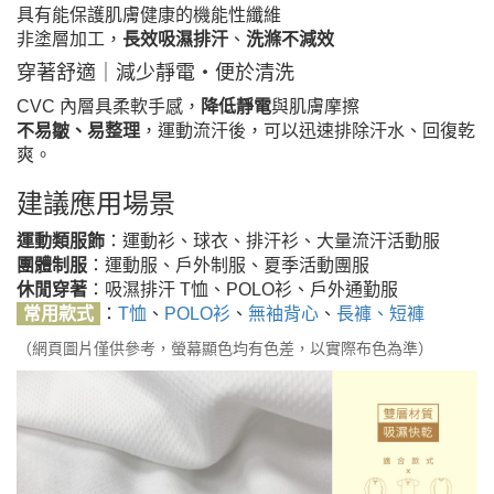
具有能保護肌膚健康的機能性纖維
非塗層加工，
長效吸濕排汗
、
洗滌不減效
穿著舒適｜減少靜電・便於清洗
CVC 內層具柔軟手感，
降低靜電
與肌膚摩擦
不易皺、易整理
，運動流汗後，可以迅速排除汗水、回復乾
爽。
建議應用場景
運動類服飾
：運動衫、球衣、排汗衫、大量流汗活動服
團體制服
：運動服、戶外制服、夏季活動團服
休閒穿著
：吸濕排汗 T恤、POLO衫、戶外通勤服
常用款式
：
T恤
、
POLO衫
、
無袖背心
、
長褲、短褲
（網頁圖片僅供參考，螢幕顯色均有色差，以實際布色為準）