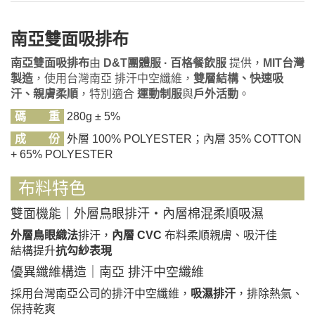
南亞雙面吸排布
南亞雙面吸排布
由
D&T團體服 · 百格餐飲服
提供，
MIT台灣
製造
，使用台灣南亞 排汗中空纖維，
雙層結構、快速吸
汗、親膚柔順
，特別適合
運動制服
與
戶外活動
。
碼 重
280g ± 5%
成 份
外層 100% POLYESTER；內層 35% COTTON
+ 65% POLYESTER
布料特色
雙面機能｜外層鳥眼排汗・內層棉混柔順吸濕
外層鳥眼織法
排汗，
內層 CVC
布料柔順親膚、吸汗佳
結構提升
抗勾紗表現
優異纖維構造｜南亞 排汗中空纖維
採用台灣南亞公司的排汗中空纖維，
吸濕排汗
，排除熱氣、
保持乾爽