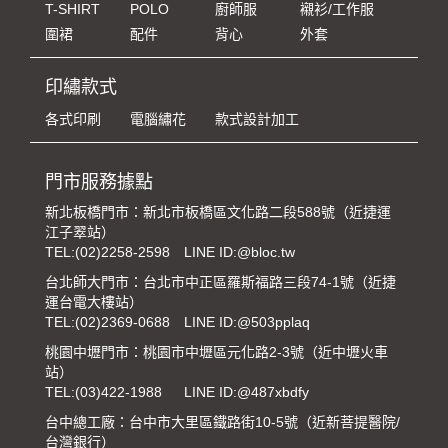
T-SHIRT
POLO
廚師服
襯衫/工作服
圍裙
配件
背心
外套
印繡款式
各式印刷
電腦繡花
款式設計加工
門市服務據點
新北板橋門市：新北市板橋區文化路二段588號（近捷運
江子翠站）
TEL:
(02)2258-2598
LINE ID:@bloc.tw
台北師大門市：台北市中正區羅斯福路三段74-1號（近捷
運台電大樓站）
TEL:
(02)2369-0688
LINE ID:@503pplaq
桃園中壢門市：桃園市中壢區元化路2-3號（近中壢火車
站）
TEL:
(03)422-1988
LINE ID:@487xbdfy
台中總工廠：台中市大里區鐵路街10-5號（近新菩提醫院/
台灣銀行）