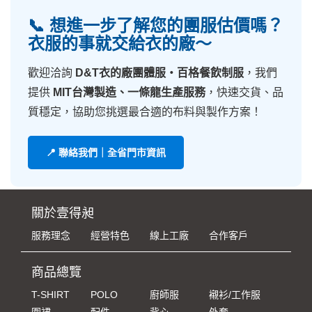
📞 想進一步了解您的團服估價嗎？
衣服的事就交給衣的廠～
歡迎洽詢
D&T衣的廠團體服・百格餐飲制服
，我們
提供
MIT台灣製造、一條龍生產服務
，快速交貨、品
質穩定，協助您挑選最合適的布料與製作方案！
📍 聯絡我們｜全省門市資訊
關於壹得昶
服務理念
經營特色
線上工廠
合作客戶
商品總覽
T-SHIRT
POLO
廚師服
襯衫/工作服
圍裙
配件
背心
外套