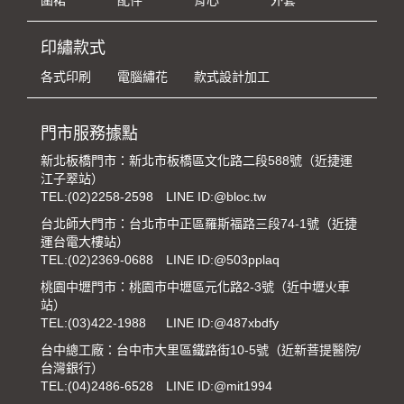
印繡款式
各式印刷
電腦繡花
款式設計加工
門市服務據點
新北板橋門市：新北市板橋區文化路二段588號（近捷運
江子翠站）
TEL:
(02)2258-2598
LINE ID:@bloc.tw
台北師大門市：台北市中正區羅斯福路三段74-1號（近捷
運台電大樓站）
TEL:
(02)2369-0688
LINE ID:@503pplaq
桃園中壢門市：桃園市中壢區元化路2-3號（近中壢火車
站）
TEL:
(03)422-1988
LINE ID:@487xbdfy
台中總工廠：台中市大里區鐵路街10-5號（近新菩提醫院/
台灣銀行）
TEL:
(04)2486-6528
LINE ID:@mit1994