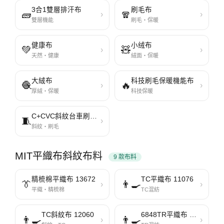
3合1雙層排汗布
刷毛布
🧱
🧣
›
›
雙層機能
刷毛・保暖
健康布
小绒布
💚
🧸
›
›
天然・健康
絨面・保暖
大絨布
科技刷毛保暖機能布
🧶
🔥
›
›
厚絨・保暖
科技保暖
C+CVC斜紋台車刷毛布
🧵
›
斜紋・刷毛
MIT平織布斜紋布料
9 款布料
精梳棉平織布 13672
TC平織布 11076
👔
👨‍🍳
›
›
平織・精梳棉
TC混紡
TC斜紋布 12060
6848TR平織布 353
👨‍🍳
👨‍🍳
›
›