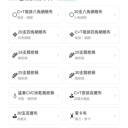
C+T吸排六角網眼布
30支六角網眼布
⬡
⬡
›
›
吸排・網眼
六角網眼
20支四角網眼布
C+T吸排四角網眼布
🔷
🔷
›
›
四角網眼
吸排・網眼
16支精梳棉
20支精梳棉
🌾
🌾
›
›
精梳棉
精梳棉
25支精梳棉
30支精梳棉
🌾
🌾
›
›
精梳棉
精梳棉
遠東CVC快乾精梳棉
C+T原排高爾布
💧
⛳
›
›
快乾・精梳棉
高爾夫機能
30支高爾布
萊卡布
⛳
🤸
›
›
高爾夫
彈力・萊卡