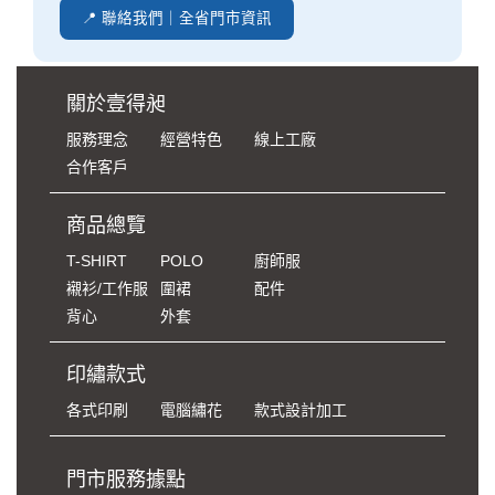
📍 聯絡我們｜全省門市資訊
關於壹得昶
服務理念
經營特色
線上工廠
合作客戶
商品總覽
T-SHIRT
POLO
廚師服
襯衫/工作服
圍裙
配件
背心
外套
印繡款式
各式印刷
電腦繡花
款式設計加工
門市服務據點