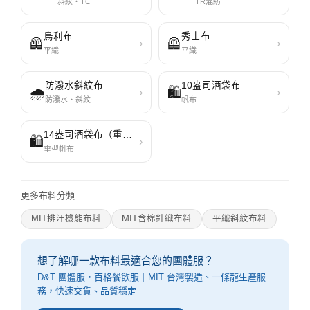
斜紋・TC
TR混紡
烏利布
秀士布
🦺
🦺
›
›
平織
平織
防潑水斜紋布
10盎司酒袋布
🌧️
🛍️
›
›
防潑水・斜紋
帆布
14盎司酒袋布（重型帆布）
🛍️
›
重型帆布
更多布料分類
MIT排汗機能布料
MIT含棉針織布料
平織斜紋布料
想了解哪一款布料最適合您的團體服？
D&T 團體服・百格餐飲服｜MIT 台灣製造、一條龍生產服
務，快速交貨、品質穩定