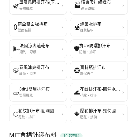
單層鳥眼排汗布(玉米布)
遠東吸排組織布
🌿
🏭
›
›
天然纖維
遠東紡織
南亞雙面吸排布
蜂巢吸排布
🔃
🍯
›
›
雙面吸排
蜂巢結構
法國涼爽速乾布
抗UV防曬排汗布
🌬️
🛡️
›
›
速乾・涼感
防曬・排汗
春風涼爽排汗布
寶特瓶排汗布
🍃
♻️
›
›
輕盈・涼爽
環保再生
3合1雙層排汗布
花紋排汗布-圓洞水波系列1609
🧱
🌊
›
›
雙層機能
花紋・排汗
花紋排汗布-圓洞圖形系列1608
壓花排汗布-幾何圖形系列1610
⬡
🔶
›
›
花紋・排汗
壓花・幾何
MIT含棉針織布料
19 款布料