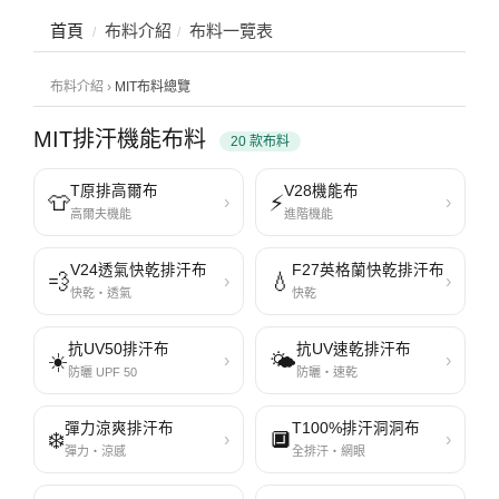
首頁
布料介紹
布料一覽表
布料介紹 ›
MIT布料總覽
MIT排汗機能布料
20 款布料
T原排高爾布
V28機能布
👕
⚡
›
›
高爾夫機能
進階機能
V24透氣快乾排汗布
F27英格蘭快乾排汗布
💨
💧
›
›
快乾・透氣
快乾
抗UV50排汗布
抗UV速乾排汗布
☀️
🌤️
›
›
防曬 UPF 50
防曬・速乾
彈力涼爽排汗布
T100%排汗洞洞布
❄️
🔲
›
›
彈力・涼感
全排汗・網眼