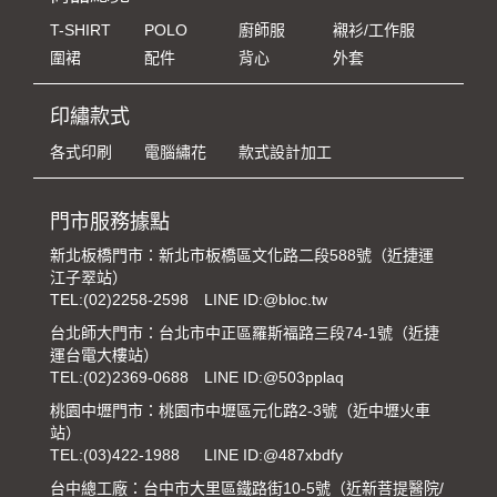
T-SHIRT
POLO
廚師服
襯衫/工作服
圍裙
配件
背心
外套
印繡款式
各式印刷
電腦繡花
款式設計加工
門市服務據點
新北板橋門市：新北市板橋區文化路二段588號（近捷運
江子翠站）
TEL:
(02)2258-2598
LINE ID:@bloc.tw
台北師大門市：台北市中正區羅斯福路三段74-1號（近捷
運台電大樓站）
TEL:
(02)2369-0688
LINE ID:@503pplaq
桃園中壢門市：桃園市中壢區元化路2-3號（近中壢火車
站）
TEL:
(03)422-1988
LINE ID:@487xbdfy
台中總工廠：台中市大里區鐵路街10-5號（近新菩提醫院/