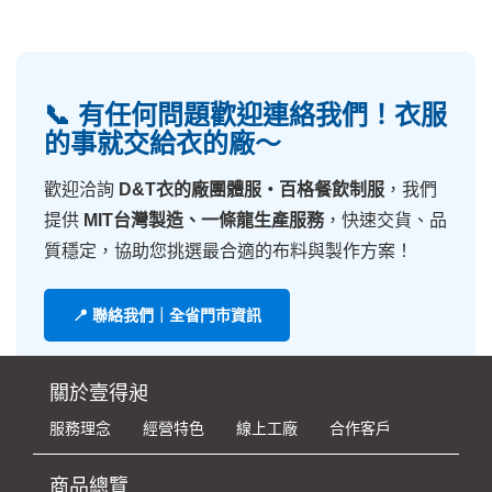
📞 有任何問題歡迎連絡我們！衣服
的事就交給衣的廠～
歡迎洽詢
D&T衣的廠團體服・百格餐飲制服
，我們
提供
MIT台灣製造、一條龍生產服務
，快速交貨、品
質穩定，協助您挑選最合適的布料與製作方案！
📍 聯絡我們｜全省門市資訊
關於壹得昶
服務理念
經營特色
線上工廠
合作客戶
商品總覽