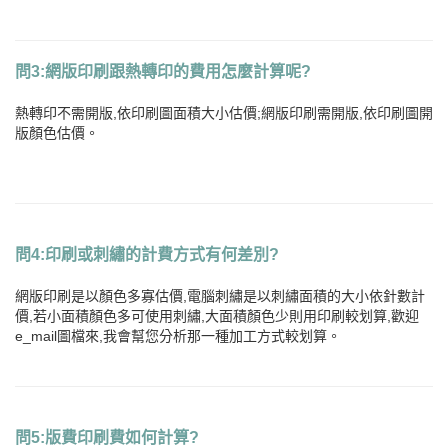
問3:網版印刷跟熱轉印的費用怎麼計算呢?
熱轉印不需開版,依印刷圖面積大小估價;網版印刷需開版,依印刷圖開
版顏色估價。
問4:印刷或刺繡的計費方式有何差別?
網版印刷是以顏色多寡估價,電腦刺繡是以刺繡面積的大小依針數計
價,若小面積顏色多可使用刺繡,大面積顏色少則用印刷較划算,歡迎
e_mail圖檔來,我會幫您分析那一種加工方式較划算。
問5:版費印刷費如何計算?