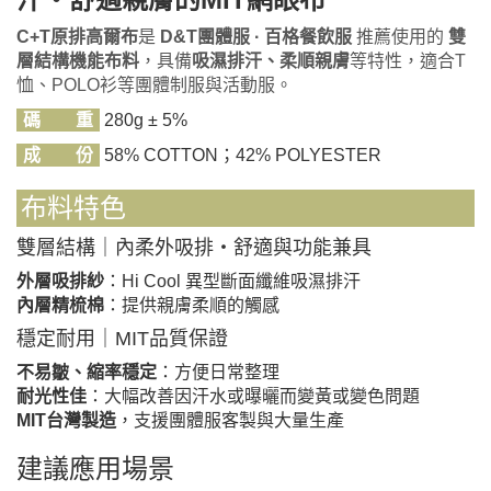
C+T原排高爾布
是
D&T團體服 · 百格餐飲服
推薦使用的
雙
層結構機能布料
，具備
吸濕排汗、柔順親膚
等特性，適合T
恤、POLO衫等團體制服與活動服。
碼 重
280g ± 5%
成 份
58% COTTON；42% POLYESTER
布料特色
雙層結構｜內柔外吸排・舒適與功能兼具
外層吸排紗
：Hi Cool 異型斷面纖維吸濕排汗
內層精梳棉
：提供親膚柔順的觸感
穩定耐用｜MIT品質保證
不易皺、縮率穩定
：方便日常整理
耐光性佳
：大幅改善因汗水或曝曬而變黃或變色問題
MIT台灣製造
，支援團體服客製與大量生產
建議應用場景