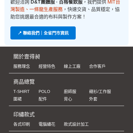
歡迎洽詢
D&T團體服 · 百格餐飲服
，我們提供
MIT台
灣製造、一條龍生產服務
，快速交貨、品質穩定，協
助您挑選最合適的布料與製作方案！
📍 聯絡我們｜全省門市資訊
關於壹得昶
服務理念
經營特色
線上工廠
合作客戶
商品總覽
T-SHIRT
POLO
廚師服
襯衫/工作服
圍裙
配件
背心
外套
印繡款式
各式印刷
電腦繡花
款式設計加工