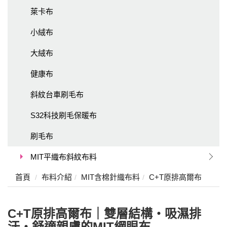
萊卡布
小絨布
大絨布
健康布
斜紋台車刷毛布
S32科技刷毛保暖布
刷毛布
MIT平織布斜紋布料
首頁
布料介紹
MIT含棉針織布料
C+T原排高爾布
C+T原排高爾布｜雙層結構・吸濕排
汗・舒適親膚的MIT網眼布