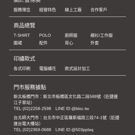
服務理念
經營特色
線上工廠
合作客戶
商品總覽
T-SHIRT
POLO
廚師服
襯衫/工作服
圍裙
配件
背心
外套
印繡款式
各式印刷
電腦繡花
款式設計加工
門市服務據點
新北板橋門市：新北市板橋區文化路二段588號（近捷運
江子翠站）
TEL:
(02)2258-2598
LINE ID:@bloc.tw
台北師大門市：台北市中正區羅斯福路三段74-1號（近捷
運台電大樓站）
TEL:
(02)2369-0688
LINE ID:@503pplaq