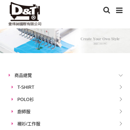
商品總覽
T-SHIRT
POLO衫
廚師服
襯衫/工作服