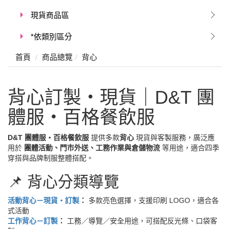
現貨商品區
*依類別區分
首頁
商品總覽
背心
背心訂製・現貨｜D&T 團
體服・百格餐飲服
D&T 團體服・百格餐飲服
提供多款
背心
現貨與客製服務，廣泛應
用於
團體活動、門市外送、工務作業與倉儲物流
等用途，適合四季
穿搭與品牌制服整體搭配。
📌 背心分類導覽
活動背心－現貨・訂製
：
多款亮色選擇，支援印刷 LOGO，適合各
式活動
工作背心－訂製
：
工務／導覽／安全用途，可搭配反光條、口袋客