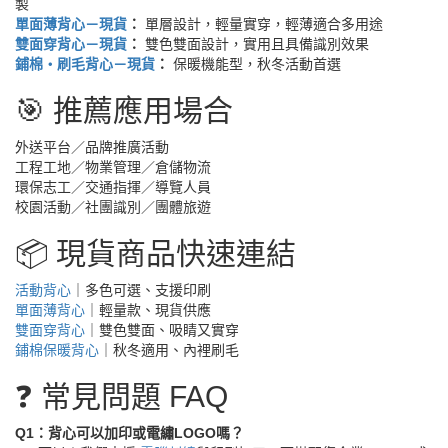
製
單面薄背心－現貨
：
單層設計，輕量實穿，輕薄適合多用途
雙面穿背心－現貨
：
雙色雙面設計，實用且具備識別效果
鋪棉・刷毛背心－現貨
：
保暖機能型，秋冬活動首選
🎯 推薦應用場合
外送平台／品牌推廣活動
工程工地／物業管理／倉儲物流
環保志工／交通指揮／導覽人員
校園活動／社團識別／團體旅遊
📦 現貨商品快速連結
活動背心
｜多色可選、支援印刷
單面薄背心
｜輕量款、現貨供應
雙面穿背心
｜雙色雙面、吸睛又實穿
鋪棉保暖背心
｜秋冬適用、內裡刷毛
❓ 常見問題 FAQ
Q1：背心可以加印或電繡LOGO嗎？