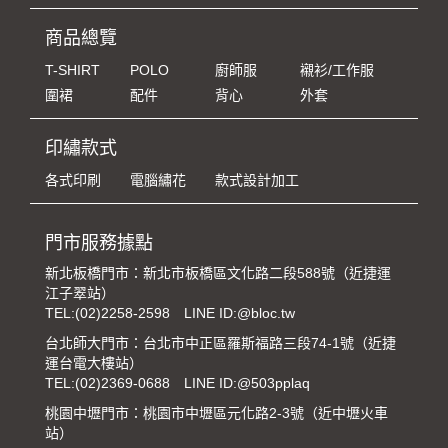
商品總覽
T-SHIRT
POLO
廚師服
襯衫/工作服
圍裙
配件
背心
外套
印繡款式
各式印刷
電腦繡花
款式設計加工
門市服務據點
新北板橋門市：新北市板橋區文化路二段588號（近捷運
江子翠站）
TEL:
(02)2258-2598
LINE ID:@bloc.tw
台北師大門市：台北市中正區羅斯福路三段74-1號（近捷
運台電大樓站）
TEL:
(02)2369-0688
LINE ID:@503pplaq
桃園中壢門市：桃園市中壢區元化路2-3號（近中壢火車
站）