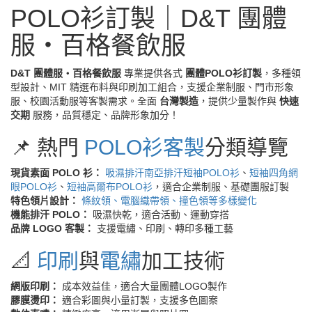
POLO衫訂製｜D&T 團體
服・百格餐飲服
D&T 團體服・百格餐飲服
專業提供各式
團體POLO衫訂製
，多種領
型設計、MIT 精選布料與印刷加工組合，支援企業制服、門市形象
服、校園活動服等客製需求。全面
台灣製造
，提供少量製作與
快速
交期
服務，品質穩定、品牌形象加分！
📌 熱門
POLO衫客製
分類導覽
現貨素面 POLO 衫：
吸濕排汗南亞排汗短袖POLO衫
、
短袖四角網
眼POLO衫
、
短袖高爾布POLO衫
，適合企業制服、基礎團服訂製
特色領片設計：
條紋領、電腦織帶領、撞色領等多樣變化
機能排汗 POLO：
吸濕快乾，適合活動、運動穿搭
品牌 LOGO 客製：
支援電繡、印刷、轉印多種工藝
📐
印刷
與
電繡
加工技術
網版印刷：
成本效益佳，適合大量團體LOGO製作
膠膜燙印：
適合彩圖與小量訂製，支援多色圖案