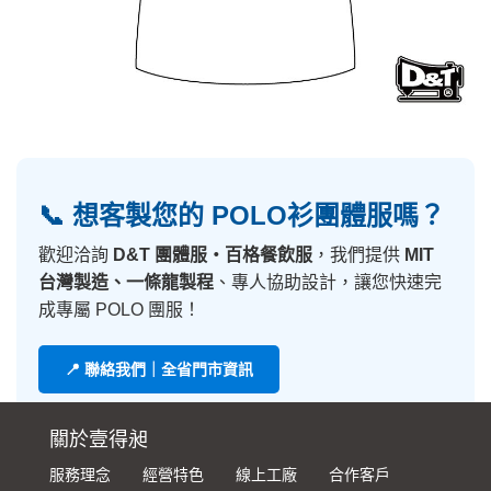
📞 想客製您的 POLO衫團體服嗎？
歡迎洽詢
D&T 團體服・百格餐飲服
，我們提供
MIT
台灣製造、一條龍製程
、專人協助設計，讓您快速完
成專屬 POLO 團服！
📍 聯絡我們｜全省門市資訊
關於壹得昶
服務理念
經營特色
線上工廠
合作客戶