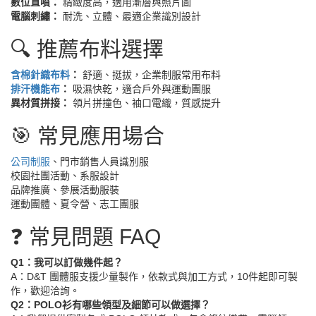
數位直噴：
精緻度高，適用漸層與照片圖
電腦刺繡：
耐洗、立體、最適企業識別設計
🔍 推薦布料選擇
含棉針織布料
：
舒適、挺拔，企業制服常用布料
排汗機能布
：
吸濕快乾，適合戶外與運動團服
異材質拼接：
領片拼撞色、袖口電織，質感提升
🎯 常見應用場合
公司制服
、門市銷售人員識別服
校園社團活動、系服設計
品牌推廣、參展活動服裝
運動團體、夏令營、志工團服
❓ 常見問題 FAQ
Q1：我可以訂做幾件起？
A：D&T 團體服支援少量製作，依款式與加工方式，10件起即可製
作，歡迎洽詢。
Q2：POLO衫有哪些領型及細節可以做選擇？