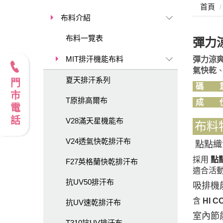
首頁
布料介紹
布料一覽表
彈力
MIT排汗機能布料
彈力涼
氣快乾
夏天排汗系列
門市電話
碼 
T原排高爾布
成 
V28滿天星機能布
布料
V24透氣快乾排汗布
點點織
採用
點
F27英格蘭快乾排汗布
適合活
抗UV50排汗布
吸排機
含
HI 
抗UV速乾排汗布
室內節
T310抗UV排汗布