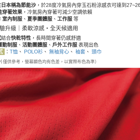
在日本稱為節能沙
，於28度冷氣房內穿玉石粉涼感衣可達到27~2
能穿著效果
，冷氣房內穿著可減少空調依賴
作
室內制服
、
夏季團體服
、
工作服
等
驗升級｜柔軟涼感・全天候適用
感
結合
快乾特性
，長時間穿著仍感舒適
運動制服
、
活動團體服
、
戶外工作服
表現出色
式
：
T恤
、
POLO衫
、
無袖背心
、
袖套
、
頭巾
片僅供參考，螢幕顯色均有色差，以實際布色為準）