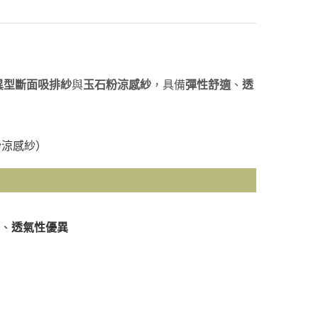
異型斷面吸排紗
與
玉石粉涼感紗
，具備
彈性舒適
、
透
玉石粉涼感紗）
、
透氣性優異