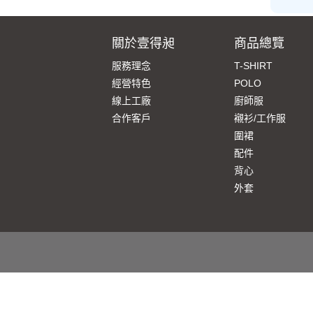
關於壹得昶
商品總覽
服務理念
T-SHIRT
經營特色
POLO
線上工廠
廚師服
合作客戶
襯衫/工作服
圍裙
配件
背心
外套