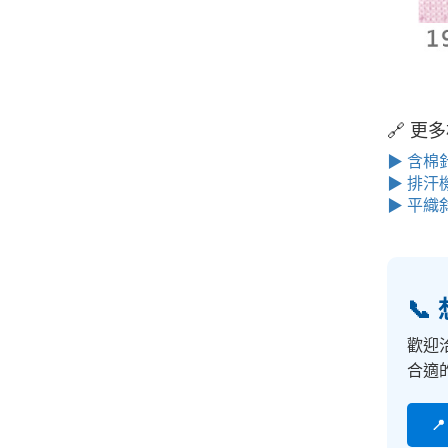
🔗 
▶ 含棉
▶ 排汗
▶ 平織

歡迎
合適
