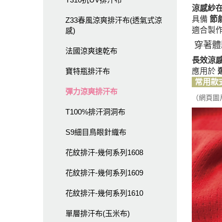
涼感紗
具備
節
Z33春風涼爽排汗布(透氣式涼
適合製
感)
穿著體
法國涼爽速乾布
長效涼
寶特瓶排汗布
應用於
常用款
彈力涼爽排汗布
（網頁圖
T100%排汗洞洞布
S9細目鳥眼針織布
花紋排汗-幾何系列1608
花紋排汗-幾何系列1609
花紋排汗-幾何系列1610
單層排汗布(玉米布)