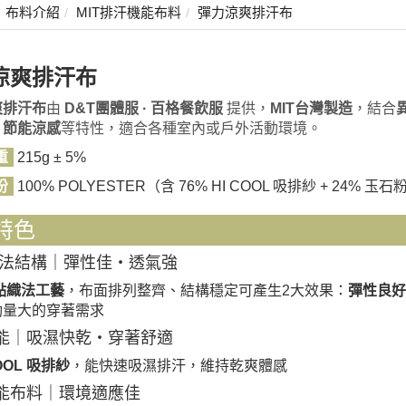
布料介紹
MIT排汗機能布料
彈力涼爽排汗布
涼爽排汗布
爽排汗布
由
D&T團體服 · 百格餐飲服
提供，
MIT台灣製造
，結合
、
節能涼感
等特性，適合各種室內或戶外活動環境。
重
215g ± 5%
份
100% POLYESTER（含 76% HI COOL 吸排紗 + 24% 
特色
法結構｜彈性佳・透氣強
點織法工藝
，布面排列整齊、結構穩定可產生2大效果：
彈性良好
動量大的穿著需求
能｜吸濕快乾・穿著舒適
COOL 吸排紗
，能快速吸濕排汗，維持乾爽體感
能布料｜環境適應佳