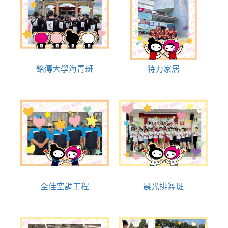
銘傳大學海青斑
特力家居
全佳空調工程
晨光排舞班