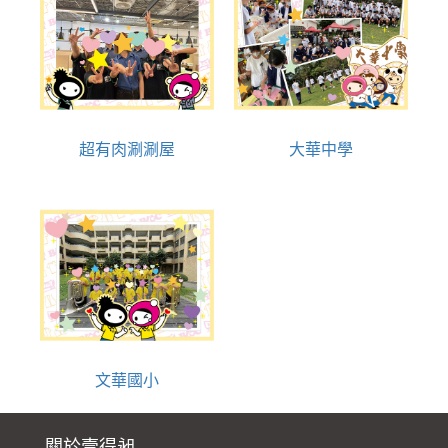
超有肉涮涮屋
大華中學
文華國小
關於壹得昶