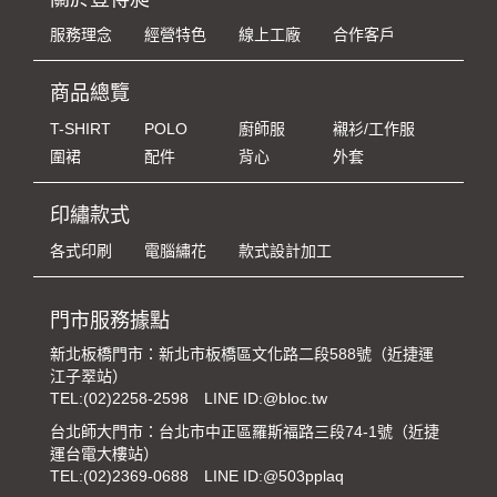
服務理念
經營特色
線上工廠
合作客戶
商品總覽
T-SHIRT
POLO
廚師服
襯衫/工作服
圍裙
配件
背心
外套
印繡款式
各式印刷
電腦繡花
款式設計加工
門市服務據點
新北板橋門市：新北市板橋區文化路二段588號（近捷運
江子翠站）
TEL:
(02)2258-2598
LINE ID:@bloc.tw
台北師大門市：台北市中正區羅斯福路三段74-1號（近捷
運台電大樓站）
TEL:
(02)2369-0688
LINE ID:@503pplaq