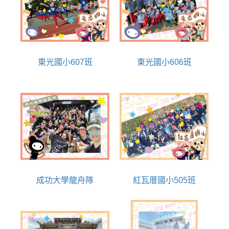
東光國小607班
東光國小606班
成功大學龍舟隊
紅瓦厝國小505班