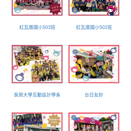
紅瓦厝國小503班
紅瓦厝國小502班
長榮大學互動設計學系
台日友好