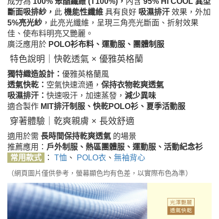
成分為
100% 聚酯纖維 (T100%)，
內含
95% HI COOL 異型
斷面吸排紗，
此
機能性纖維
具有良好
吸濕排汗
效果，外加
5%亮光紗
，此亮光纖維，呈現三角亮光斷面、折射效果
佳、使布料明亮又艷麗。
廣泛應用於
POLO衫布料、運動服、團體制服
特色說明｜快乾透氣 × 優雅英格蘭
獨特織造設計：
優雅英格蘭風
透氣快乾：
空氣快速流通，
保持衣物乾爽透氣
吸濕排汗：
快速吸汗，加速蒸發，
減少異味
適合製作
MIT排汗制服、快乾POLO衫、夏季活動服
穿著體驗｜乾爽親膚 × 長效舒適
適用於需
長時間保持乾爽透氣
的場景
推薦應用：
戶外制服、熱區團體服、運動服、活動紀念衫
常用款式
：
T恤
、
POLO衣
、
無袖背心
（網頁圖片僅供參考，螢幕顯色均有色差，以實際布色為準）