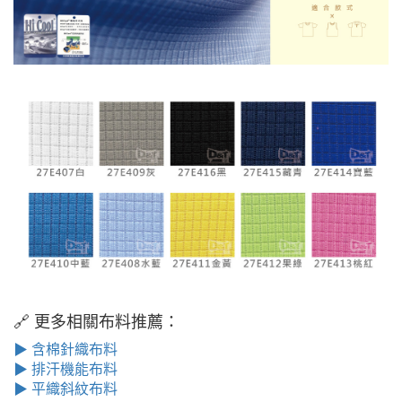
🔗 更多相關布料推薦：
▶ 含棉針織布料
▶ 排汗機能布料
▶ 平織斜紋布料