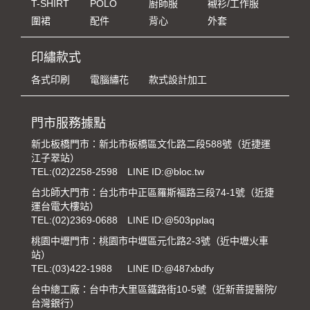
T-SHIRT
POLO
廚師服
襯衫/工作服
圍裙
配件
背心
外套
印繡款式
各式印刷
電腦繡花
款式設計加工
門市服務據點
新北板橋門市：新北市板橋區文化路二段588號（近捷運
江子翠站）
TEL:
(02)2258-2598
LINE ID:@bloc.tw
台北師大門市：台北市中正區羅斯福路三段74-1號（近捷
運台電大樓站）
TEL:
(02)2369-0688
LINE ID:@503pplaq
桃園中壢門市：桃園市中壢區元化路2-3號（近中壢火車
站）
TEL:
(03)422-1988
LINE ID:@487xbdfy
台中總工廠：台中市大里區鐵路街10-5號（近新菩提醫院/
台灣銀行）