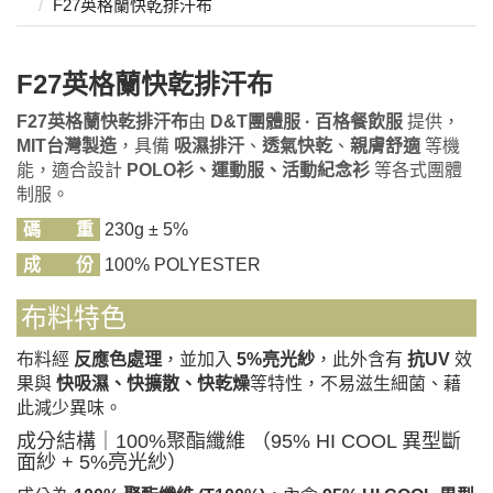
F27英格蘭快乾排汗布
F27英格蘭快乾排汗布
F27英格蘭快乾排汗布
由
D&T團體服 · 百格餐飲服
提供，
MIT台灣製造
，具備
吸濕排汗
、
透氣快乾
、
親膚舒適
等機
能，適合設計
POLO衫、運動服、活動紀念衫
等各式團體
制服。
碼 重
230g ± 5%
成 份
100% POLYESTER
布料特色
布料經
反應色處理
，並加入
5%亮光紗
，此外含有
抗UV
效
果與
快吸濕、快擴散、快乾燥
等特性，不易滋生細菌、藉
此減少異味。
成分結構｜100%聚酯纖維 （95% HI COOL 異型斷
面紗 + 5%亮光紗）