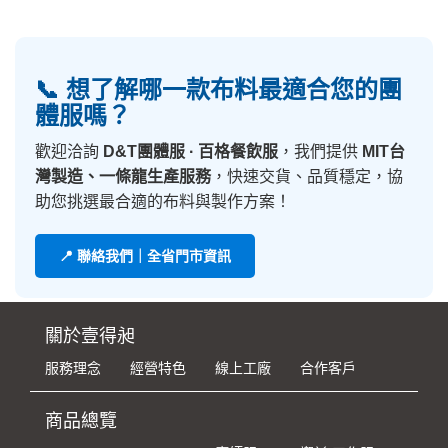
📞 想了解哪一款布料最適合您的團
體服嗎？
歡迎洽詢
D&T團體服 · 百格餐飲服
，我們提供
MIT台
灣製造、一條龍生產服務
，快速交貨、品質穩定，協
助您挑選最合適的布料與製作方案！
📍 聯絡我們｜全省門市資訊
關於壹得昶
服務理念
經營特色
線上工廠
合作客戶
商品總覽