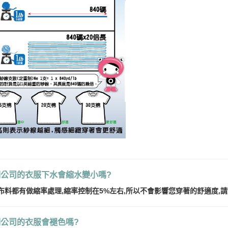
們公司的衣服下水會縮水變小嗎?
布料都有做縮率處理,縮率控制在5%左右,所以不會影響您穿著的舒適度,
們公司的衣服會褪
色嗎?