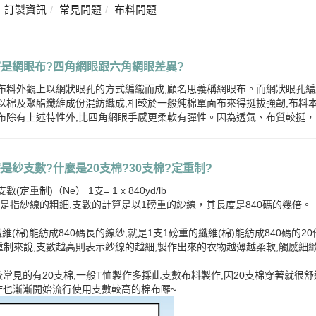
訂製資訊
常見問題
布料問題
麼是網眼布?四角網眼跟六角網眼差異?
布料外觀上以網狀眼孔的方式編織而成,顧名思義稱網眼布。而網狀眼孔
以棉及聚酯纖維成份混紡織成,相較於一般純棉單面布來得挺拔強韌,布料本
布除有上述特性外,比四角網眼手感更柔軟有彈性。因為透氣、布質較挺，
麼是紗支數?什麼是20支棉?30支棉?定重制?
(定重制)（Ne） 1支= 1 x 840yd/lb
)：是指紗線的粗細,支數的計算是以1磅重的紗線，其長度是840碼的幾倍。
維(棉)能紡成840碼長的線紗,就是1支1磅重的纖維(棉)能紡成840碼的20
.定重制來說,支數越高則表示紗線的越細,製作出來的衣物越薄越柔軟,觸感細
常見的有20支棉,一般T恤製作多採此支數布料製作,因20支棉穿著就很舒適,
作也漸漸開始流行使用支數較高的棉布囉~