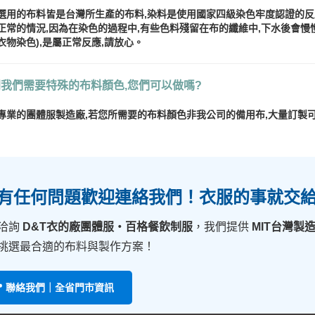
選用的布料皆是台灣所生產的布料,染料是使用國家四級染色牢度認證的反應
正常的情況,因為在染色的過程中,有些色料殘留在布的纖維中,下水後會慢
衣物染色),是屬正常反應,請放心。
問我們需要特殊的布料顏色,您們可以做嗎?
專業的團體服製造廠,若您所需要的布料顏色非我公司的備用布,大量訂製
 有任何問題歡迎連絡我們！衣服的事就交
洽詢
D&T衣的廠團體服・百格餐飲制服
，我們提供
MIT台灣製
挑選最合適的布料與製作方案！
📍 聯絡我們｜全省門市資訊