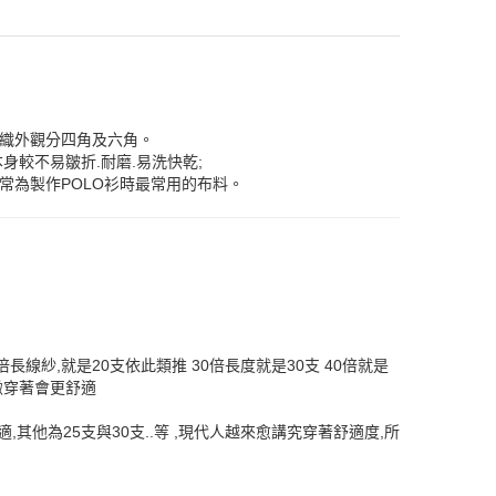
編織外觀分四角及六角。
身較不易皺折.耐磨.易洗快乾;
常為製作POLO衫時最常用的布料。
倍長線紗,就是20支依此類推 30倍長度就是30支 40倍就是
緻穿著會更舒適
其他為25支與30支..等 ,現代人越來愈講究穿著舒適度,所