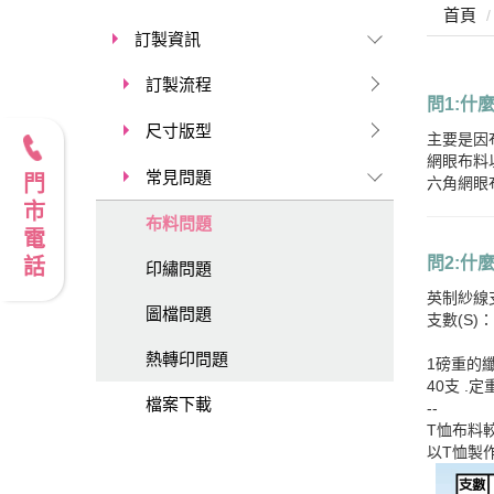
首頁
訂製資訊
訂製流程
問1:什
尺寸版型
主要是因
網眼布料
常見問題
門市電話
六角網眼
布料問題
問2:什
印繡問題
英制紗線支數
圖檔問題
支數(S
熱轉印問題
1磅重的纖
40支 
檔案下載
--
T恤布料較
以T恤製