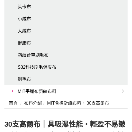
萊卡布
小絨布
大絨布
健康布
斜紋台車刷毛布
S32科技刷毛保暖布
刷毛布
MIT平織布斜紋布料
首頁
布料介紹
MIT含棉針織布料
30支高爾布
30支高爾布｜具吸濕性能・輕盈不易
皺