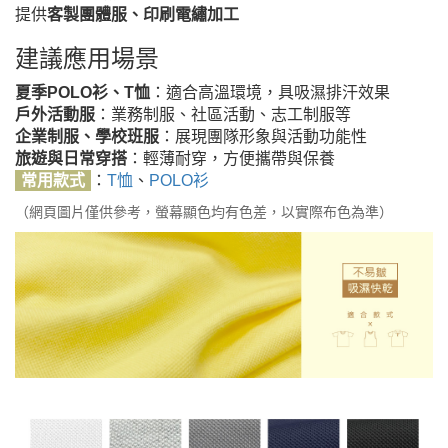
提供
客製團體服、印刷電繡加工
建議應用場景
夏季POLO衫、T恤
：適合高溫環境，具吸濕排汗效果
戶外活動服
：業務制服、社區活動、志工制服等
企業制服、學校班服
：展現團隊形象與活動功能性
旅遊與日常穿搭
：輕薄耐穿，方便攜帶與保養
常用款式
：
T恤
、
POLO衫
（網頁圖片僅供參考，螢幕顯色均有色差，以實際布色為準）