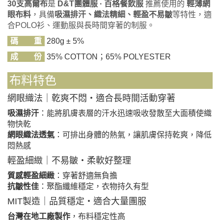
30支高爾布
是
D&T團體服 · 百格餐飲服
推薦使用的
輕薄網
眼布料
，具備
吸濕排汗、織法精細、輕盈不易皺
等特性，適
合POLO衫、運動服與長時間穿著的制服。
碼 重
280g ± 5%
成 份
35% COTTON；65% POLYESTER
布料特色
網眼織法｜乾爽不悶・適合長時間活動穿著
吸濕排汗
：能將肌膚表層的汗水迅速吸收發散至大面積使織
物快乾
網眼織法透氣
：可排出身體的熱氣，讓肌膚保持乾爽，降低
悶熱感
輕盈細緻｜不易皺・柔軟好整理
質感輕盈細緻
：穿著舒適無負擔
抗皺性佳
：聚酯纖維穩定，衣物持久有型
MIT製造｜品質穩定・適合大量團服
台灣在地工廠製作
，布料穩定性高