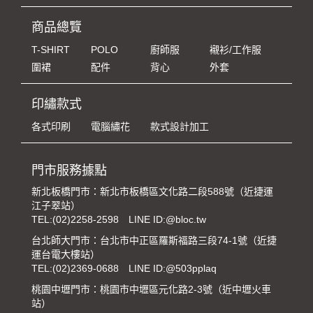
商品總覽
T-SHIRT
POLO
廚師服
襯衫/工作服
圍裙
配件
背心
外套
印繡款式
各式印刷
電腦繡花
款式設計加工
門市服務據點
新北板橋門市：新北市板橋區文化路二段588號（近捷運
江子翠站）
TEL:
(02)2258-2598
LINE ID:@bloc.tw
台北師大門市：台北市中正區羅斯福路三段74-1號（近捷
運台電大樓站）
TEL:
(02)2369-0688
LINE ID:@503pplaq
桃園中壢門市：桃園市中壢區元化路2-3號（近中壢火車
站）