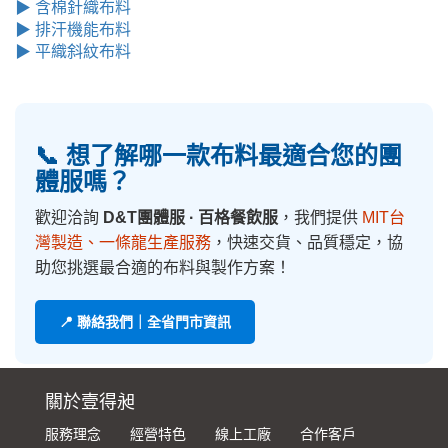
▶ 含棉針織布料
▶ 排汗機能布料
▶ 平織斜紋布料
📞 想了解哪一款布料最適合您的團
體服嗎？
歡迎洽詢
D&T團體服 · 百格餐飲服
，我們提供
MIT台
灣製造、一條龍生產服務
，快速交貨、品質穩定，協
助您挑選最合適的布料與製作方案！
📍 聯絡我們｜全省門市資訊
關於壹得昶
服務理念
經營特色
線上工廠
合作客戶