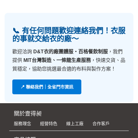
📞 有任何問題歡迎連絡我們！衣服
的事就交給衣的廠～
歡迎洽詢
D&T衣的廠團體服・百格餐飲制服
，我們
提供
MIT台灣製造、一條龍生產服務
，快速交貨、品
質穩定，協助您挑選最合適的布料與製作方案！
📍 聯絡我們｜全省門市資訊
關於壹得昶
服務理念
經營特色
線上工廠
合作客戶