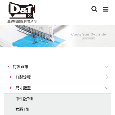
訂製資訊
訂製流程
尺寸版型
中性版T恤
女版T恤