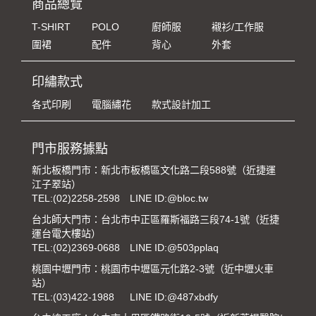
商品總覽
T-SHIRT
POLO
廚師服
襯衫/工作服
圍裙
配件
背心
外套
印繡款式
各式印刷
電腦繡花
款式設計加工
門市服務據點
新北板橋門市：新北市板橋區文化路二段588號（近捷運
江子翠站）
TEL:
(02)2258-2598
LINE ID:@bloc.tw
台北師大門市：台北市中正區羅斯福路三段74-1號（近捷
運台電大樓站）
TEL:
(02)2369-0688
LINE ID:@503pplaq
桃園中壢門市：桃園市中壢區元化路2-3號（近中壢火車
站）
TEL:
(03)422-1988
LINE ID:@487xbdfy