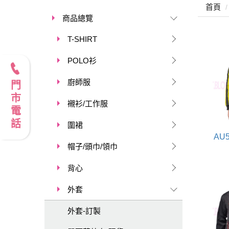
首頁
商品總覽
T-SHIRT
POLO衫
廚師服
門市電話
襯衫/工作服
圍裙
AU
帽子/頭巾/領巾
背心
外套
外套-訂製