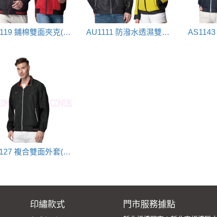
AU1119 鋪棉雙面夾克(黑+紅)
AU1111 防潑水透濕雙面穿外套(黑+黃)
AS1127 複合雙面外套(黑+橘)
印繡款式
門市服務據點