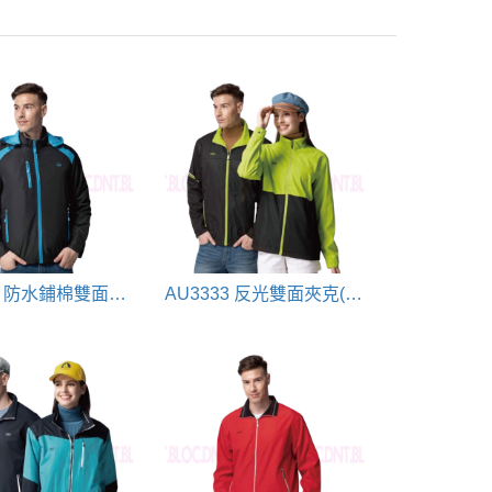
AU5502 防水鋪棉雙面大衣(黑+藍)
AU3333 反光雙面夾克(黑+綠)