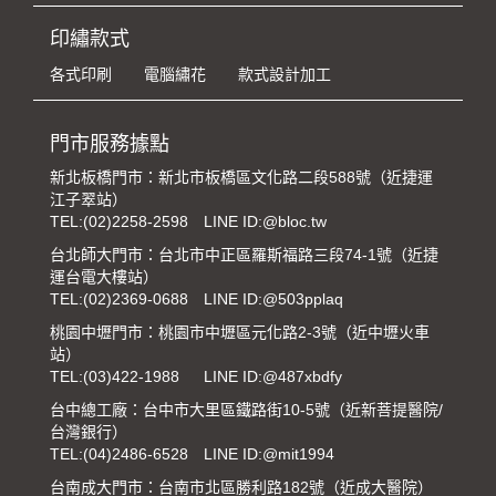
印繡款式
各式印刷
電腦繡花
款式設計加工
門市服務據點
新北板橋門市：新北市板橋區文化路二段588號（近捷運
江子翠站）
TEL:
(02)2258-2598
LINE ID:@bloc.tw
台北師大門市：台北市中正區羅斯福路三段74-1號（近捷
運台電大樓站）
TEL:
(02)2369-0688
LINE ID:@503pplaq
桃園中壢門市：桃園市中壢區元化路2-3號（近中壢火車
站）
TEL:
(03)422-1988
LINE ID:@487xbdfy
台中總工廠：台中市大里區鐵路街10-5號（近新菩提醫院/
台灣銀行）
TEL:
(04)2486-6528
LINE ID:@mit1994
台南成大門市：台南市北區勝利路182號（近成大醫院）