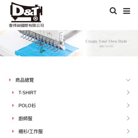
商品總覽
T-SHIRT
POLO衫
廚師服
襯衫/工作服