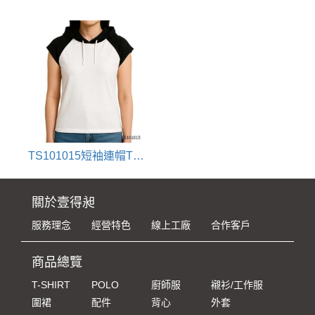
TS101015短袖連帽T恤-(女版)
關於壹得昶
服務理念
經營特色
線上工廠
合作客戶
商品總覽
T-SHIRT
POLO
廚師服
襯衫/工作服
圍裙
配件
背心
外套