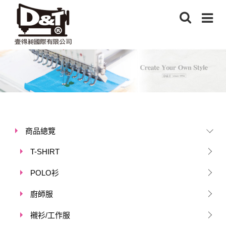
商品總覽
T-SHIRT
POLO衫
廚師服
襯衫/工作服