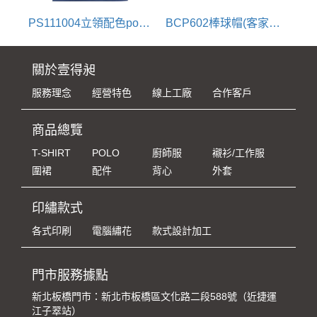
PS111004立領配色polo衫
BCP602棒球帽(客家花布配色)
關於壹得昶
服務理念
經營特色
線上工廠
合作客戶
商品總覽
T-SHIRT
POLO
廚師服
襯衫/工作服
圍裙
配件
背心
外套
印繡款式
各式印刷
電腦繡花
款式設計加工
門市服務據點
新北板橋門市：新北市板橋區文化路二段588號（近捷運
江子翠站）