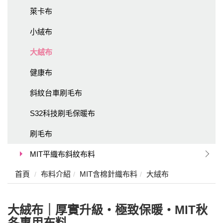
萊卡布
小絨布
大絨布
健康布
斜紋台車刷毛布
S32科技刷毛保暖布
刷毛布
MIT平織布斜紋布料
首頁
布料介紹
MIT含棉針織布料
大絨布
大絨布｜厚實升級・極致保暖・MIT秋
冬專用布料