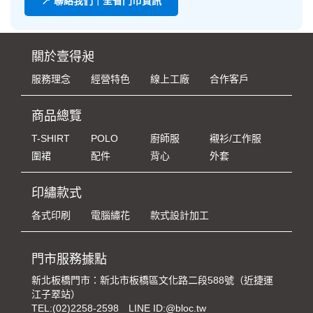
📍 聯絡我們｜全省門市資訊
關於壹得昶
服務理念
經營特色
線上工廠
合作客戶
商品總覽
T-SHIRT
POLO
廚師服
襯衫/工作服
圍裙
配件
背心
外套
印繡款式
各式印刷
電腦繡花
款式設計加工
門市服務據點
新北板橋門市：新北市板橋區文化路二段588號（近捷運
江子翠站）
TEL:
(02)2258-2598
LINE ID:@bloc.tw