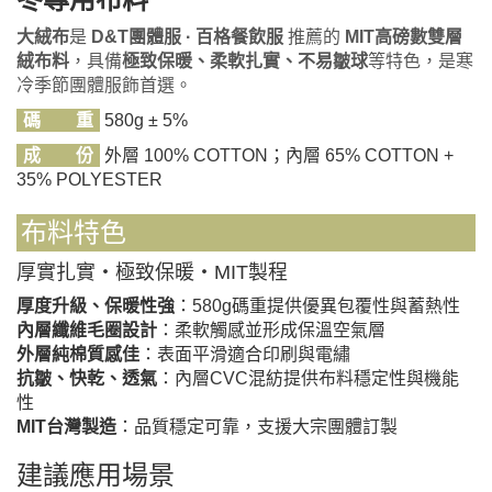
大絨布
是
D&T團體服 · 百格餐飲服
推薦的
MIT高磅數雙層
絨布料
，具備
極致保暖、柔軟扎實、不易皺球
等特色，是寒
冷季節團體服飾首選。
碼 重
580g ± 5%
成 份
外層 100% COTTON；內層 65% COTTON +
35% POLYESTER
布料特色
厚實扎實・極致保暖・MIT製程
厚度升級、保暖性強
：580g碼重提供優異包覆性與蓄熱性
內層纖維毛圈設計
：柔軟觸感並形成保溫空氣層
外層純棉質感佳
：表面平滑適合印刷與電繡
抗皺、快乾、透氣
：內層CVC混紡提供布料穩定性與機能
性
MIT台灣製造
：品質穩定可靠，支援大宗團體訂製
建議應用場景