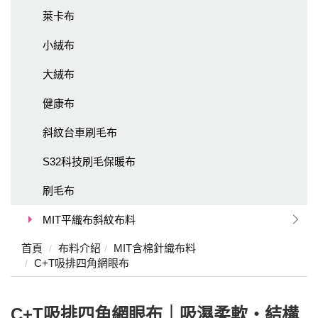
萊卡布
小絨布
大絨布
健康布
斜紋台車刷毛布
S32科技刷毛保暖布
刷毛布
MIT平織布斜紋布料
首頁
布料介紹
MIT含棉針織布料
C+T吸排四角網眼布
C+T吸排四角網眼布｜吸濕柔軟・結構