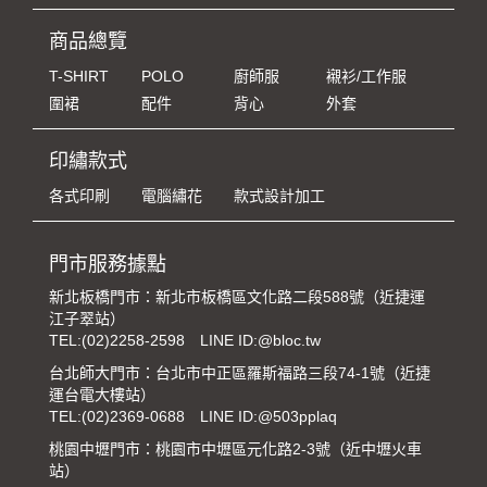
商品總覽
T-SHIRT
POLO
廚師服
襯衫/工作服
圍裙
配件
背心
外套
印繡款式
各式印刷
電腦繡花
款式設計加工
門市服務據點
新北板橋門市：新北市板橋區文化路二段588號（近捷運
江子翠站）
TEL:
(02)2258-2598
LINE ID:@bloc.tw
台北師大門市：台北市中正區羅斯福路三段74-1號（近捷
運台電大樓站）
TEL:
(02)2369-0688
LINE ID:@503pplaq
桃園中壢門市：桃園市中壢區元化路2-3號（近中壢火車
站）