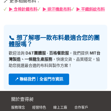
🔗 更多相關布料：
▶ 含棉針織布料
▶ 排汗機能布料
▶ 平織斜紋布料
📞 想了解哪一款布料最適合您的團
體服嗎？
歡迎洽詢
D&T團體服 · 百格餐飲服
，我們提供
MIT台
灣製造、一條龍生產服務
，快速交貨、品質穩定，協
助您挑選最合適的布料與製作方案！
📍 聯絡我們｜全省門市資訊
關於壹得昶
服務理念
經營特色
線上工廠
合作客戶