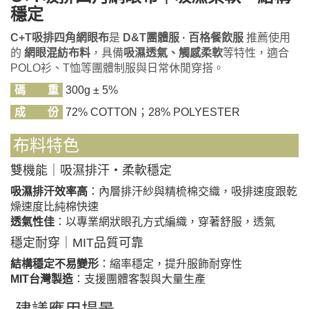
穩定
C+T吸排四角網眼布
是
D&T團體服 · 百格餐飲服
推薦使用
的
網眼混紡布料
，具備
吸濕透氣、觸感柔軟
等特性，適合
POLO衫、T恤等團體制服與日常休閒穿搭。
碼 重
300g ± 5%
成 份
72% COTTON；28% POLYESTER
布料特色
雙機能｜吸濕排汗・柔軟穩定
吸濕排汗效率高
：內層排汗紗與精梳棉交織，吸排速度跟乾
燥速度比純棉快速
透氣性佳
：以專業網狀眼孔方式編織，穿著舒服，透氣
穩定耐穿｜MIT品質可靠
結構穩定不易變形
：縮率穩定，提升服飾耐穿性
MIT台灣製造
：支援團體客製與大量生產