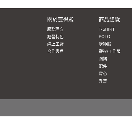
關於壹得昶
商品總覽
服務理念
T-SHIRT
經營特色
POLO
線上工廠
廚師服
合作客戶
襯衫/工作服
圍裙
配件
背心
外套