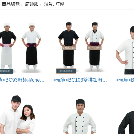
商品總覽
廚師服
現貨. 訂製
<現貨>BC93廚師服chef uniform
<現貨>BC103雙排釦廚師服系列