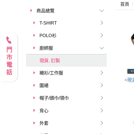
首頁
商品總覽
T-SHIRT
POLO衫
廚師服
門市電話
現貨. 訂製
襯衫/工作服
圍裙
帽子/頭巾/領巾
背心
外套