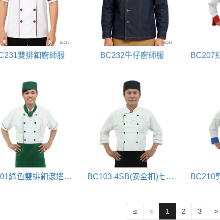
C231雙排釦廚師服
BC232牛仔廚師服
BC201綠色雙排釦滾邊配色廚師服
BC103-4SB(安全扣)七分袖雙排釦廚師服
≤
<
1
2
3
>