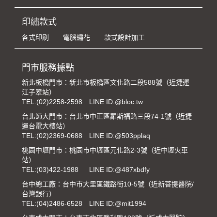
印繡款式
各式印刷
電腦繡花
款式設計加工
門市服務據點
新北板橋門市：新北市板橋區文化路二段588號（近捷運
江子翠站）
TEL:
(02)2258-2598
LINE ID:@bloc.tw
台北師大門市：台北市中正區羅斯福路三段74-1號（近捷
運台電大樓站）
TEL:
(02)2369-0688
LINE ID:@503pplaq
桃園中壢門市：桃園市中壢區元化路2-3號（近中壢火車
站）
TEL:
(03)422-1988
LINE ID:@487xbdfy
台中總工廠：台中市大里區鐵路街10-5號（近新菩提醫院/
台灣銀行）
TEL:
(04)2486-6528
LINE ID:@mit1994