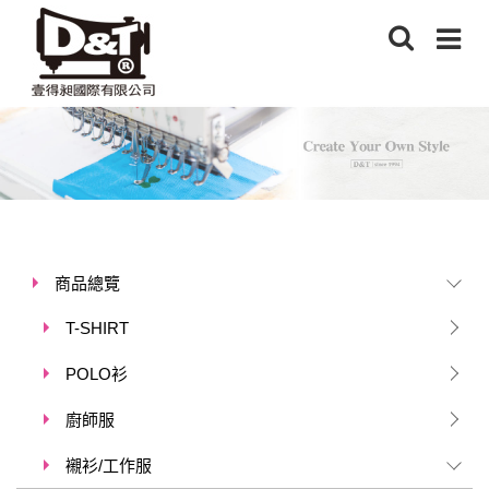
商品總覽
T-SHIRT
POLO衫
廚師服
襯衫/工作服