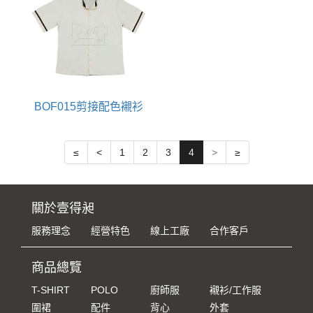
BOF015剪接配色襯衫
≤
<
1
2
3
4
>
≥
關於壹得昶
服務理念
經營特色
線上工廠
合作客戶
商品總覽
T-SHIRT
POLO
廚師服
襯衫/工作服
圍裙
配件
背心
外套