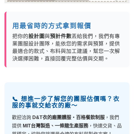
用最省時的方式拿到報價
把你的
設計圖
與
預計件數
丟給我們，我們有專
業團服設計團隊，能依您的需求與預算，提供
最適合的款式、布料與加工建議，幫您一次解
決選擇困難，直接回覆完整估價與交期。
📞 想進一步了解您的團服估價嗎？衣
服的事就交給衣的廠～
歡迎洽詢
D&T衣的廠團體服・百格餐飲制服
，我們
提供
MIT台灣製造、一條龍生產服務
，快速交貨、品