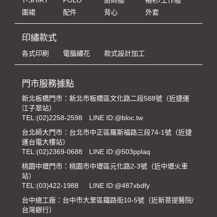
T-SHIRT
POLO
廚師服
襯衫/工作服
圍裙
配件
背心
外套
印繡款式
各式印刷
電腦繡花
款式設計加工
門市服務據點
新北板橋門市：新北市板橋區文化路二段588號（近捷運
江子翠站）
TEL:
(02)2258-2598
LINE ID:@bloc.tw
台北師大門市：台北市中正區羅斯福路三段74-1號（近捷
運台電大樓站）
TEL:
(02)2369-0688
LINE ID:@503pplaq
桃園中壢門市：桃園市中壢區元化路2-3號（近中壢火車
站）
TEL:
(03)422-1988
LINE ID:@487xbdfy
台中總工廠：台中市大里區鐵路街10-5號（近新菩提醫院/
台灣銀行）