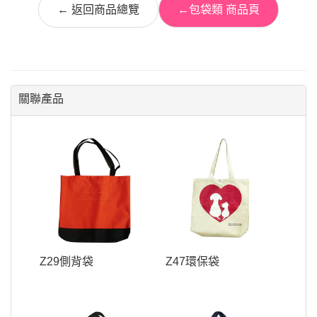
← 返回商品總覽
←包袋類 商品頁
關聯產品
Z29側背袋
Z47環保袋