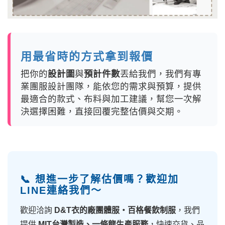
用最省時的方式拿到報價
把你的
設計圖
與
預計件數
丟給我們，我們有專
業團服設計團隊，能依您的需求與預算，提供
最適合的款式、布料與加工建議，幫您一次解
決選擇困難，直接回覆完整估價與交期。
📞 想進一步了解估價嗎？歡迎加
LINE連絡我們～
歡迎洽詢
D&T衣的廠團體服・百格餐飲制服
，我們
提供
MIT台灣製造、一條龍生產服務
，快速交貨、品