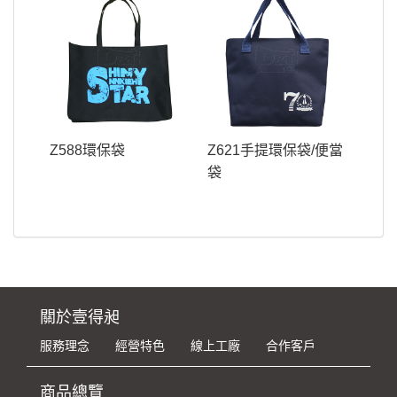
Z588環保袋
Z621手提環保袋/便當
袋
關於壹得昶
服務理念
經營特色
線上工廠
合作客戶
商品總覽