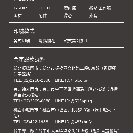
T-SHIRT
POLO
廚師服
襯衫/工作服
圍裙
配件
背心
外套
印繡款式
各式印刷
電腦繡花
款式設計加工
門市服務據點
新北板橋門市：新北市板橋區文化路二段588號（近捷運
江子翠站）
TEL:
(02)2258-2598
LINE ID:@bloc.tw
台北師大門市：台北市中正區羅斯福路三段74-1號（近捷
運台電大樓站）
TEL:
(02)2369-0688
LINE ID:@503pplaq
桃園中壢門市：桃園市中壢區元化路2-3號（近中壢火車
站）
TEL:
(03)422-1988
LINE ID:@487xbdfy
台中總工廠：台中市大里區鐵路街10-5號（近新菩提醫院/