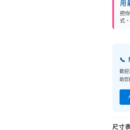
用
把
式

歡迎
助您
尺寸