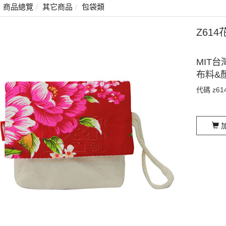
商品總覽
其它商品
包袋類
Z61
MIT台
布料&
代碼
z61