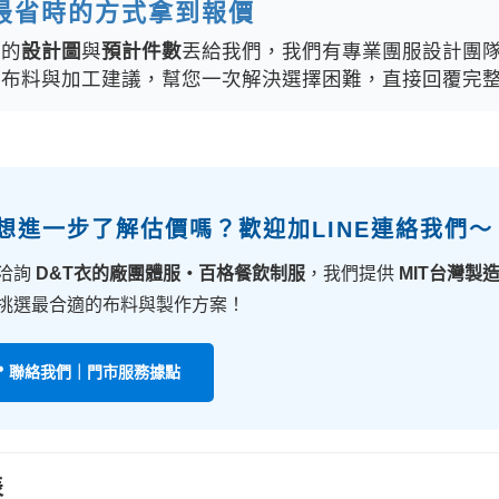
最省時的方式拿到報價
你的
設計圖
與
預計件數
丟給我們，我們有專業團服設計團
、布料與加工建議，幫您一次解決選擇困難，直接回覆完
 想進一步了解估價嗎？歡迎加LINE連絡我們～
洽詢
D&T衣的廠團體服・百格餐飲制服
，我們提供
MIT台灣製
挑選最合適的布料與製作方案！
📍 聯絡我們｜門市服務據點
表