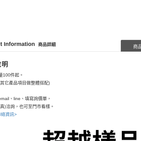
t Information
商品詳細
商
說明
量100件起。
考其它產品項目做整體搭配)
mail、line、填寫詢價單，
傳真)洽詢，也可至門市看樣。
聯絡資訊>