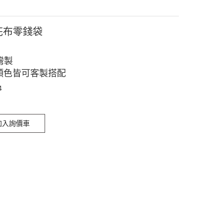
4花布零錢袋
灣製
顏色皆可客製搭配
4
加入詢價車