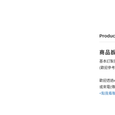
Produc
商品
基本訂製
(歡迎參
歡迎透過e
或來電(
<點我看