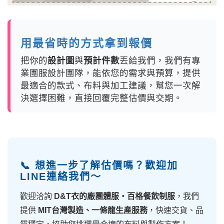
用最省時的方式拿到報價
把你的
設計圖
與
預計件數
丟給我們，我們有專
業團服設計團隊，能依您的需求與預算，提供
最適合的款式、布料與加工建議，幫您一次解
決選擇困難，直接回覆完整估價與交期。
📞 想進一步了解估價嗎？歡迎加
LINE連絡我們～
歡迎洽詢
D&T衣的廠團體服・百格餐飲制服
，我們
提供
MIT台灣製造、一條龍生產服務
，快速交貨、品