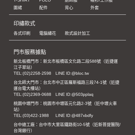
T-SHIRT
POLO
廚師服
襯衫/工作服
圍裙
配件
背心
外套
印繡款式
各式印刷
電腦繡花
款式設計加工
門市服務據點
新北板橋門市：新北市板橋區文化路二段588號（近捷運
江子翠站）
TEL:
(02)2258-2598
LINE ID:@bloc.tw
台北師大門市：台北市中正區羅斯福路三段74-1號（近捷
運台電大樓站）
TEL:
(02)2369-0688
LINE ID:@503pplaq
桃園中壢門市：桃園市中壢區元化路2-3號（近中壢火車
站）
TEL:
(03)422-1988
LINE ID:@487xbdfy
台中總工廠：台中市大里區鐵路街10-5號（近新菩提醫院/
台灣銀行）