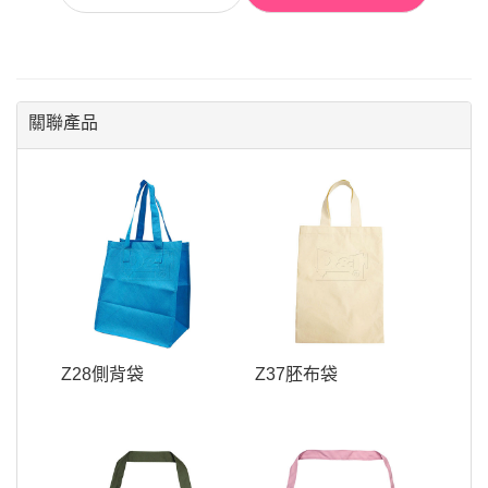
關聯產品
Z28側背袋
Z37胚布袋