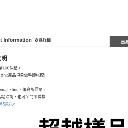
t Information
商品詳細
商
說明
量100件起。
考其它產品項目做整體搭配)
mail、line、填寫詢價單，
傳真)洽詢，也可至門市看樣。
聯絡資訊>