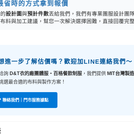
最省時的方式拿到報價
你的
設計圖
與
預計件數
丟給我們，我們有專業團服設計團
、布料與加工建議，幫您一次解決選擇困難，直接回覆完
 想進一步了解估價嗎？歡迎加LINE連絡我們～
洽詢
D&T衣的廠團體服・百格餐飲制服
，我們提供
MIT台灣製
挑選最合適的布料與製作方案！
📍 聯絡我們｜門市服務據點
表