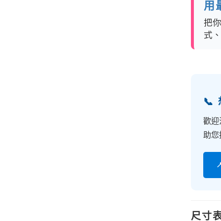
用
把
式

歡迎
助您
尺寸