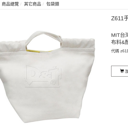
商品總覽
其它商品
包袋類
Z61
MIT台
布料&
代碼
z61