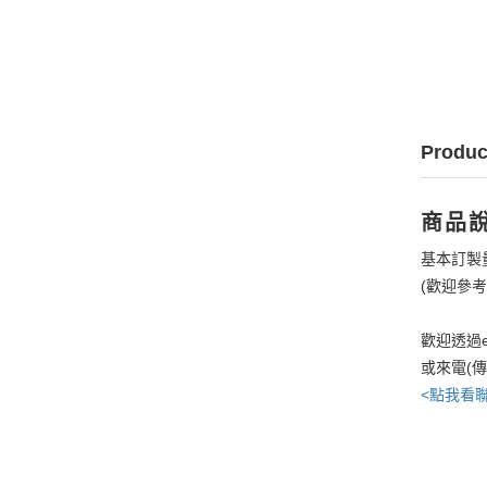
Produc
商品
基本訂製
(歡迎參
歡迎透過e
或來電(
<點我看