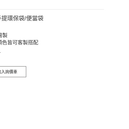
1手提環保袋/便當袋
灣製
顏色皆可客製搭配
1
加入詢價車