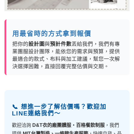
用最省時的方式拿到報價
把你的
設計圖
與
預計件數
丟給我們，我們有專
業團服設計團隊，能依您的需求與預算，提供
最適合的款式、布料與加工建議，幫您一次解
決選擇困難，直接回覆完整估價與交期。
📞 想進一步了解估價嗎？歡迎加
LINE連絡我們～
歡迎洽詢
D&T衣的廠團體服・百格餐飲制服
，我們
提供
MIT台灣製造、一條龍生產服務
，快速交貨、品