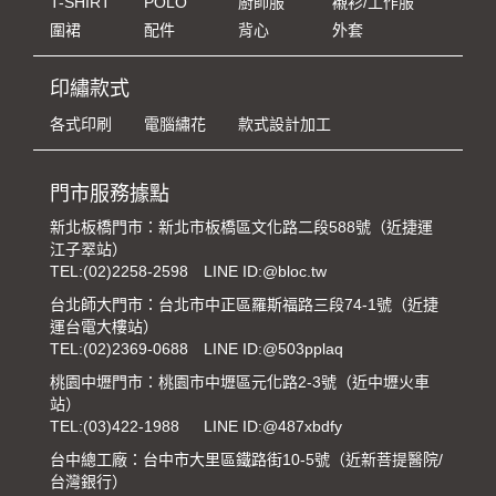
T-SHIRT
POLO
廚師服
襯衫/工作服
圍裙
配件
背心
外套
印繡款式
各式印刷
電腦繡花
款式設計加工
門市服務據點
新北板橋門市：新北市板橋區文化路二段588號（近捷運
江子翠站）
TEL:
(02)2258-2598
LINE ID:@bloc.tw
台北師大門市：台北市中正區羅斯福路三段74-1號（近捷
運台電大樓站）
TEL:
(02)2369-0688
LINE ID:@503pplaq
桃園中壢門市：桃園市中壢區元化路2-3號（近中壢火車
站）
TEL:
(03)422-1988
LINE ID:@487xbdfy
台中總工廠：台中市大里區鐵路街10-5號（近新菩提醫院/
台灣銀行）