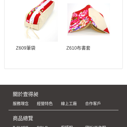
Z609筆袋
Z610布書套
關於壹得昶
服務理念
經營特色
線上工廠
合作客戶
商品總覽