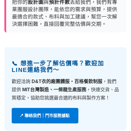
把你的
設計圖
與
預計件數
丟給我們，我們有專
業團服設計團隊，能依您的需求與預算，提供
最適合的款式、布料與加工建議，幫您一次解
決選擇困難，直接回覆完整估價與交期。
📞 想進一步了解估價嗎？歡迎加
LINE連絡我們～
歡迎洽詢
D&T衣的廠團體服・百格餐飲制服
，我們
提供
MIT台灣製造、一條龍生產服務
，快速交貨、品
質穩定，協助您挑選最合適的布料與製作方案！
📍 聯絡我們｜門市服務據點