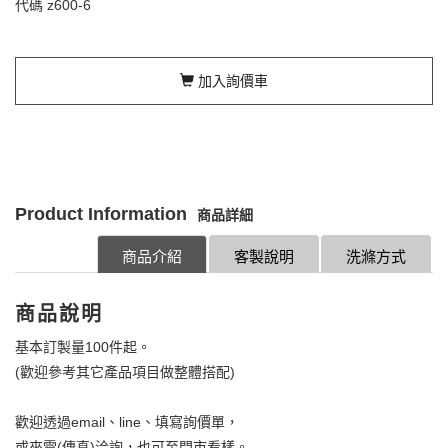
代碼
z600-6
加入詢價車
Product Information
商品詳細
商品介紹
客製說明
洗滌方式
商品說明
基本訂製量100件起。
(歡迎參考其它產品項目做整體搭配)
歡迎透過email、line、填寫詢價單，
或來電(傳真)洽詢，也可至門市看樣。