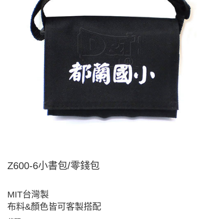
Z600-6小書包/零錢包
MIT台灣製
布料&顏色皆可客製搭配