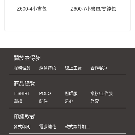
Z600-4小書包
Z600-7小書包/零錢包
關於壹得昶
服務理念
經營特色
線上工廠
合作客戶
商品總覽
T-SHIRT
POLO
廚師服
襯衫/工作服
圍裙
配件
背心
外套
印繡款式
各式印刷
電腦繡花
款式設計加工