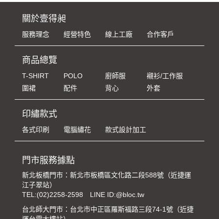
關於壹得昶
服務理念
經營特色
線上工廠
合作客戶
商品總覽
T-SHIRT
POLO
廚師服
襯衫/工作服
圍裙
配件
背心
外套
印繡款式
各式印刷
電腦繡花
款式設計加工
門市服務據點
新北板橋門市：新北市板橋區文化路二段588號（近捷運
江子翠站）
TEL:
(02)2258-2598
LINE ID:@bloc.tw
台北師大門市：台北市中正區羅斯福路三段74-1號（近捷
運台電大樓站）