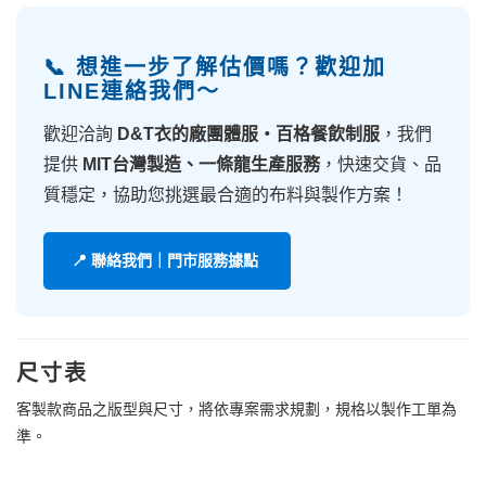
📞 想進一步了解估價嗎？歡迎加
LINE連絡我們～
歡迎洽詢
D&T衣的廠團體服・百格餐飲制服
，我們
提供
MIT台灣製造、一條龍生產服務
，快速交貨、品
質穩定，協助您挑選最合適的布料與製作方案！
📍 聯絡我們｜門市服務據點
尺寸表
客製款商品之版型與尺寸，將依專案需求規劃，規格以製作工單為
準。