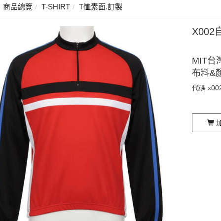
商品總覽
T-SHIRT
T恤素面.訂製
X00
MIT台
布料&
代碼
x00