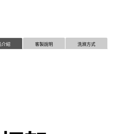
品介紹
客製說明
洗滌方式