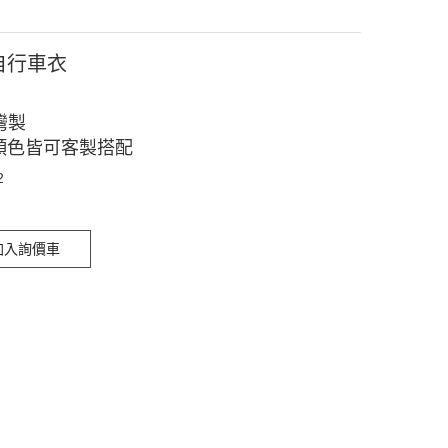
2自行車衣
灣製
顏色皆可客製搭配
2
加入詢價車