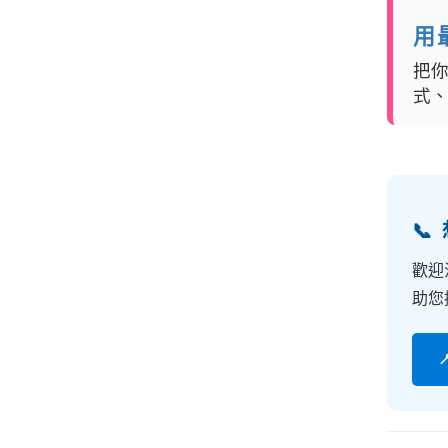
用
把
式

歡迎
助您