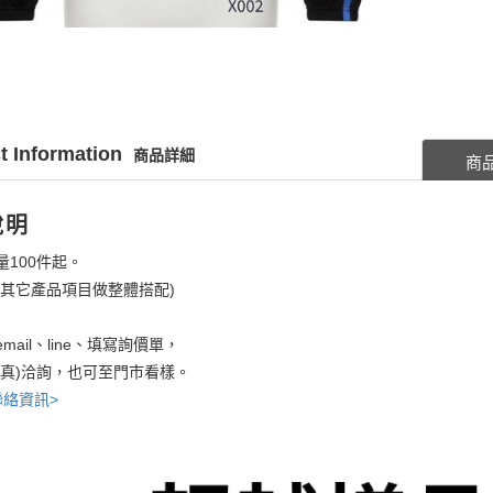
t Information
商品詳細
商
說明
量100件起。
考其它產品項目做整體搭配)
mail、line、填寫詢價單，
傳真)洽詢，也可至門市看樣。
聯絡資訊>