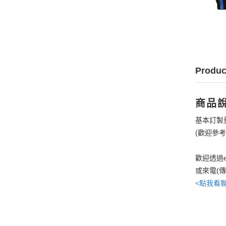
Produc
商品
基本訂製
(歡迎參
歡迎透過e
或來電(
<點我看