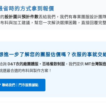
最省時的方式拿到報價
你的
設計圖
與
預計件數
丟給我們，我們有專業團服設計團
、布料與加工建議，幫您一次解決選擇困難，直接回覆完
 想進一步了解您的團服估價嗎？衣服的事就交
洽詢
D&T衣的廠團體服・百格餐飲制服
，我們提供
MIT台灣製
挑選最合適的布料與製作方案！
📍 聯絡我們｜門市服務據點