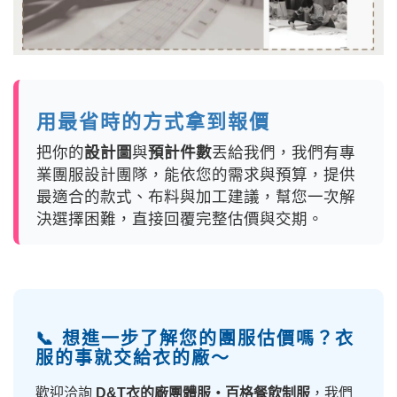
用最省時的方式拿到報價
把你的
設計圖
與
預計件數
丟給我們，我們有專
業團服設計團隊，能依您的需求與預算，提供
最適合的款式、布料與加工建議，幫您一次解
決選擇困難，直接回覆完整估價與交期。
📞 想進一步了解您的團服估價嗎？衣
服的事就交給衣的廠～
歡迎洽詢
D&T衣的廠團體服・百格餐飲制服
，我們