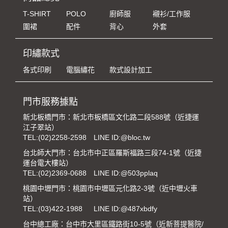
T-SHIRT
POLO
廚師服
襯衫/工作服
圍裙
配件
背心
外套
印繡款式
各式印刷
電腦繡花
款式設計加工
門市服務據點
新北板橋門市：新北市板橋區文化路二段588號（近捷運
江子翠站）
TEL:
(02)2258-2598
LINE ID:@bloc.tw
台北師大門市：台北市中正區羅斯福路三段74-1號（近捷
運台電大樓站）
TEL:
(02)2369-0688
LINE ID:@503pplaq
桃園中壢門市：桃園市中壢區元化路2-3號（近中壢火車
站）
TEL:
(03)422-1988
LINE ID:@487xbdfy
台中總工廠：台中市大里區鐵路街10-5號（近新菩提醫院/