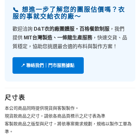
📞 想進一步了解您的團服估價嗎？衣
服的事就交給衣的廠～
歡迎洽詢
D&T衣的廠團體服・百格餐飲制服
，我們
提供
MIT台灣製造、一條龍生產服務
，快速交貨、品
質穩定，協助您挑選最合適的布料與製作方案！
📍 聯絡我們｜門市服務據點
尺寸表
本公司商品同時提供現貨與客製製作。
現貨款商品之尺寸，請依各商品頁標示之尺寸表為準
客製款商品之版型與尺寸，將依專案需求規劃，規格以製作工單為
準。