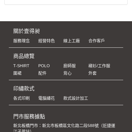
關於壹得昶
服務理念
經營特色
線上工廠
合作客戶
商品總覽
T-SHIRT
POLO
廚師服
襯衫/工作服
圍裙
配件
背心
外套
印繡款式
各式印刷
電腦繡花
款式設計加工
門市服務據點
新北板橋門市：新北市板橋區文化路二段588號（近捷運
江子翠站）