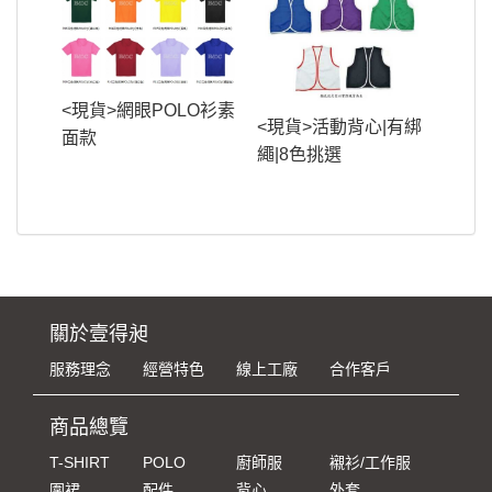
<現貨>網眼POLO衫素
<現貨>活動背心|有綁
面款
繩|8色挑選
關於壹得昶
服務理念
經營特色
線上工廠
合作客戶
商品總覽
T-SHIRT
POLO
廚師服
襯衫/工作服
圍裙
配件
背心
外套