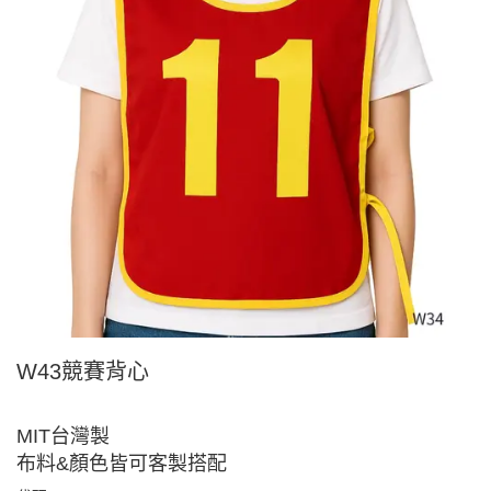
W43競賽背心
MIT台灣製
布料&顏色皆可客製搭配