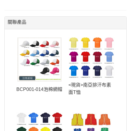
關聯產品
<現貨>南亞排汗布素
BCP001-014泡棉網帽
面T恤