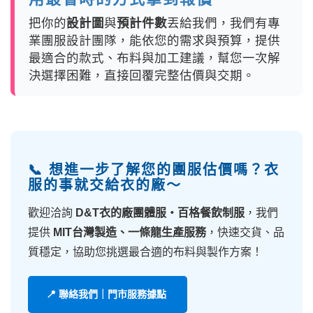
把你的
設計圖
與
預計件數
丟給我們，我們有專
業團服設計團隊，能依您的需求與預算，提供
最適合的款式、布料與加工建議，幫您一次解
決選擇困難，直接回覆完整估價與交期。
📞 想進一步了解您的團服估價嗎？衣
服的事就交給衣的廠～
歡迎洽詢
D&T衣的廠團體服・百格餐飲制服
，我們
提供
MIT台灣製造、一條龍生產服務
，快速交貨、品
質穩定，協助您挑選最合適的布料與製作方案！
📍 聯絡我們｜門市服務據點