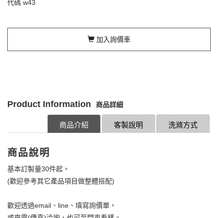
代碼
w43
加入詢價車
Product Information
商品詳細
商品介紹
客製說明
洗滌方式
商品說明
基本訂製量30件起。
(歡迎參考其它產品項目做整體搭配)
歡迎透過email、line、填寫詢價單，
或來電(傳真)洽詢，也可至門市看樣。