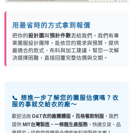
用最省時的方式拿到報價
把你的
設計圖
與
預計件數
丟給我們，我們有專
業團服設計團隊，能依您的需求與預算，提供
最適合的款式、布料與加工建議，幫您一次解
決選擇困難，直接回覆完整估價與交期。
📞 想進一步了解您的團服估價嗎？衣
服的事就交給衣的廠～
歡迎洽詢
D&T衣的廠團體服・百格餐飲制服
，我們
提供
MIT台灣製造、一條龍生產服務
，快速交貨、品
質穩定，協助您挑選最合適的布料與製作方案！