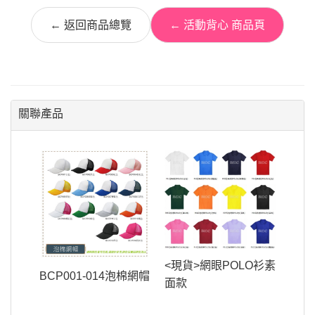
← 返回商品總覽
← 活動背心 商品頁
關聯產品
<現貨>網眼POLO衫素
BCP001-014泡棉網帽
面款