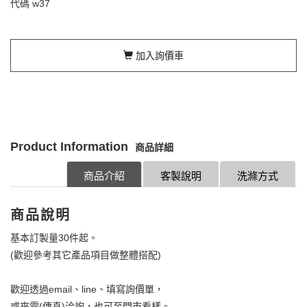
代碼
w37
加入詢價車
Product Information
商品詳細
商品介紹
客製說明
洗滌方式
商品說明
基本訂製量30件起。
(歡迎參考其它產品項目做整體搭配)
歡迎透過email、line、填寫詢價單，
或來電(傳真)洽詢，也可至門市看樣。