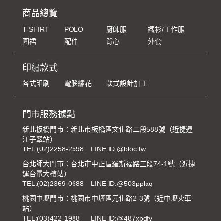
商品總覽
T-SHIRT
POLO
廚師服
襯衫/工作服
圍裙
配件
背心
外套
印繡款式
各式印刷
電腦繡花
款式設計加工
門市服務據點
新北板橋門市：新北市板橋區文化路二段588號（近捷運
江子翠站）
TEL:
(02)2258-2598
LINE ID:@bloc.tw
台北師大門市：台北市中正區羅斯福路三段74-1號（近捷
運台電大樓站）
TEL:
(02)2369-0688
LINE ID:@503pplaq
桃園中壢門市：桃園市中壢區元化路2-3號（近中壢火車
站）
TEL:
(03)422-1988
LINE ID:@487xbdfy