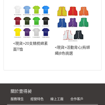
<現貨>20支精梳綿素
<現貨>活動背心|有綁
面T恤
繩|8色挑選
關於壹得昶
服務理念
經營特色
線上工廠
合作客戶