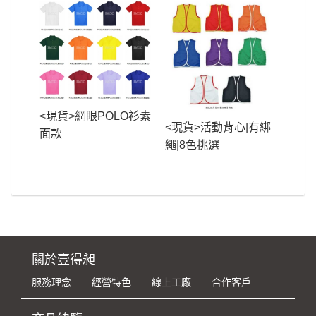
<現貨>網眼POLO衫素
<現貨>活動背心|有綁
面款
繩|8色挑選
關於壹得昶
服務理念
經營特色
線上工廠
合作客戶