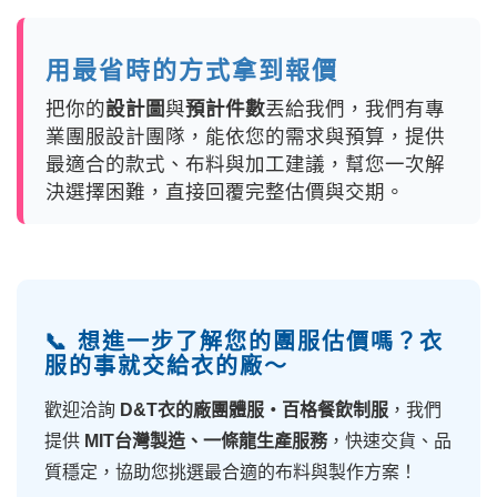
用最省時的方式拿到報價
把你的
設計圖
與
預計件數
丟給我們，我們有專
業團服設計團隊，能依您的需求與預算，提供
最適合的款式、布料與加工建議，幫您一次解
決選擇困難，直接回覆完整估價與交期。
📞 想進一步了解您的團服估價嗎？衣
服的事就交給衣的廠～
歡迎洽詢
D&T衣的廠團體服・百格餐飲制服
，我們
提供
MIT台灣製造、一條龍生產服務
，快速交貨、品
質穩定，協助您挑選最合適的布料與製作方案！