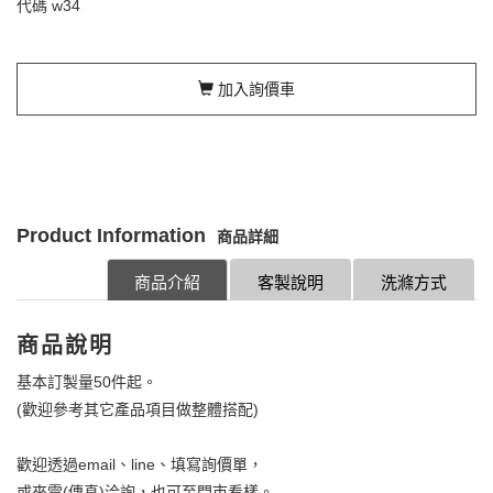
代碼
w34
加入詢價車
Product Information
商品詳細
商品介紹
客製說明
洗滌方式
商品說明
基本訂製量50件起。
(歡迎參考其它產品項目做整體搭配)
歡迎透過email、line、填寫詢價單，
或來電(傳真)洽詢，也可至門市看樣。