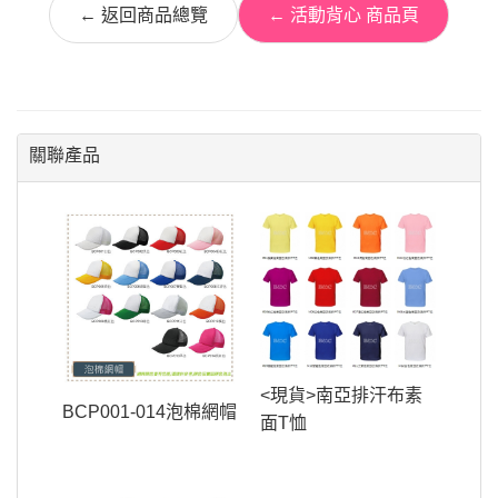
← 返回商品總覽
← 活動背心 商品頁
關聯產品
<現貨>南亞排汗布素
BCP001-014泡棉網帽
面T恤