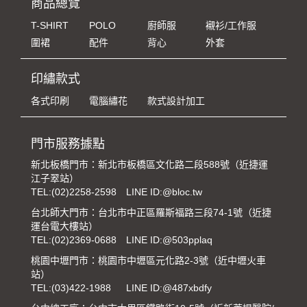
商品總覽
T-SHIRT
POLO
廚師服
襯衫/工作服
圍裙
配件
背心
外套
印繡款式
各式印刷
電腦繡花
款式設計加工
門市服務據點
新北板橋門市：新北市板橋區文化路二段588號（近捷運
江子翠站）
TEL:
(02)2258-2598
LINE ID:@bloc.tw
台北師大門市：台北市中正區羅斯福路三段74-1號（近捷
運台電大樓站）
TEL:
(02)2369-0688
LINE ID:@503pplaq
桃園中壢門市：桃園市中壢區元化路2-3號（近中壢火車
站）
TEL:
(03)422-1988
LINE ID:@487xbdfy