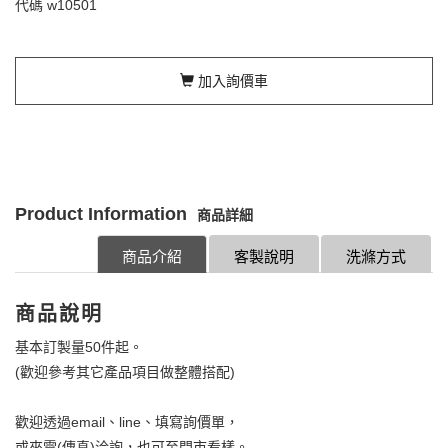
代碼
w10501
加入詢價車
Product Information
商品詳細
商品介紹
客製說明
洗滌方式
商品說明
基本訂製量50件起。
(歡迎參考其它產品項目做整體搭配)
歡迎透過email、line、填寫詢價單，
或來電(傳真)洽詢，也可至門市看樣。