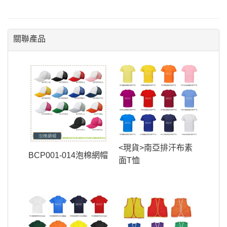
關聯產品
<現貨>南亞排汗布素
BCP001-014泡棉網帽
面T恤