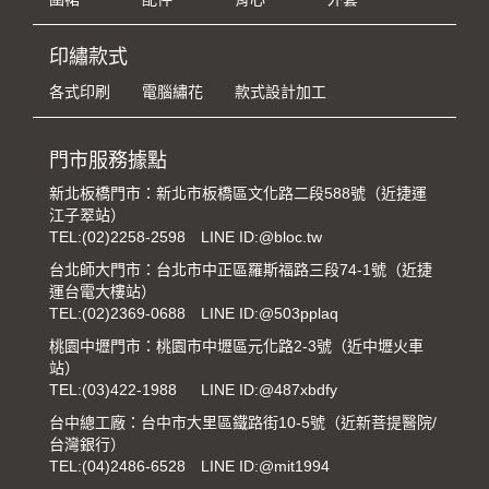
印繡款式
各式印刷
電腦繡花
款式設計加工
門市服務據點
新北板橋門市：新北市板橋區文化路二段588號（近捷運
江子翠站）
TEL:
(02)2258-2598
LINE ID:@bloc.tw
台北師大門市：台北市中正區羅斯福路三段74-1號（近捷
運台電大樓站）
TEL:
(02)2369-0688
LINE ID:@503pplaq
桃園中壢門市：桃園市中壢區元化路2-3號（近中壢火車
站）
TEL:
(03)422-1988
LINE ID:@487xbdfy
台中總工廠：台中市大里區鐵路街10-5號（近新菩提醫院/
台灣銀行）
TEL:
(04)2486-6528
LINE ID:@mit1994