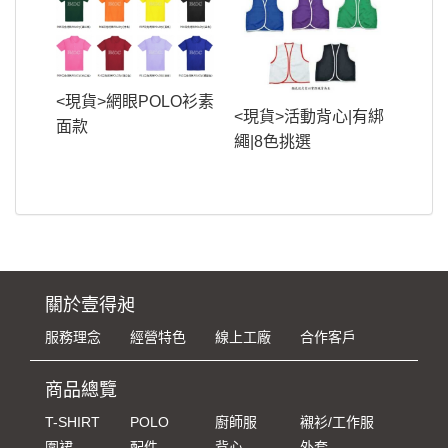
<現貨>網眼POLO衫素
<現貨>活動背心|有綁
面款
繩|8色挑選
關於壹得昶
服務理念
經營特色
線上工廠
合作客戶
商品總覽
T-SHIRT
POLO
廚師服
襯衫/工作服
圍裙
配件
背心
外套