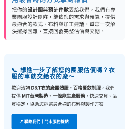
把你的
設計圖
與
預計件數
丟給我們，我們有專
業團服設計團隊，能依您的需求與預算，提供
最適合的款式、布料與加工建議，幫您一次解
決選擇困難，直接回覆完整估價與交期。
📞 想進一步了解您的團服估價嗎？衣
服的事就交給衣的廠～
歡迎洽詢
D&T衣的廠團體服・百格餐飲制服
，我們
提供
MIT台灣製造、一條龍生產服務
，快速交貨、品
質穩定，協助您挑選最合適的布料與製作方案！
📍 聯絡我們｜門市服務據點