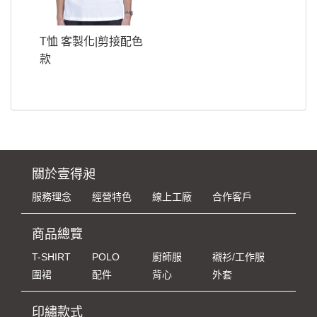
T恤 客製化|剪接配色
款
關於壹得昶
服務理念
經營特色
線上工廠
合作客戶
商品總覽
T-SHIRT
POLO
廚師服
襯衫/工作服
圍裙
配件
背心
外套
印繡款式