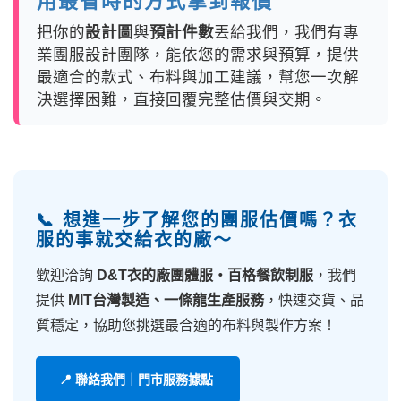
用最省時的方式拿到報價
把你的
設計圖
與
預計件數
丟給我們，我們有專
業團服設計團隊，能依您的需求與預算，提供
最適合的款式、布料與加工建議，幫您一次解
決選擇困難，直接回覆完整估價與交期。
📞 想進一步了解您的團服估價嗎？衣
服的事就交給衣的廠～
歡迎洽詢
D&T衣的廠團體服・百格餐飲制服
，我們
提供
MIT台灣製造、一條龍生產服務
，快速交貨、品
質穩定，協助您挑選最合適的布料與製作方案！
📍 聯絡我們｜門市服務據點