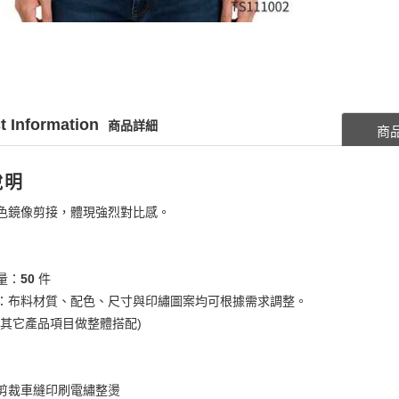
t Information
商品詳細
商
說明
色鏡像剪接，體現強烈對比感。
量：
50
件
：布料材質、配色、尺寸與印繡圖案均可根據需求調整。
考其它產品項目做整體搭配)
剪裁車縫印刷電繡整燙