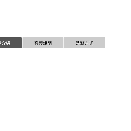
品介紹
客製說明
洗滌方式