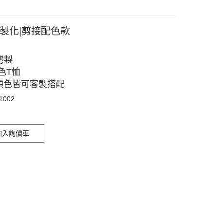
客製化|剪接配色款
灣製
色T恤
顏色皆可客製搭配
11002
加入詢價車