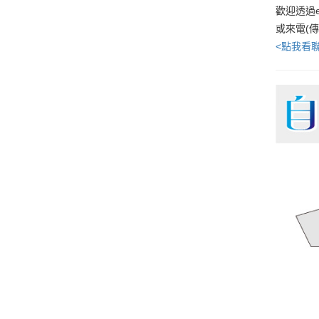
歡迎透過e
或來電(
<點我看