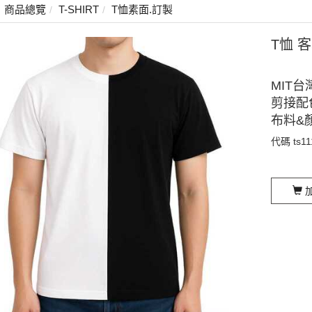
商品總覽
T-SHIRT
T恤素面.訂製
T恤 
MIT台
剪接配
布料&
代碼
ts1