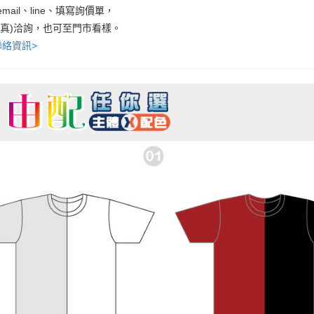
mail、line、填寫詢價單，
傳真)洽詢，也可至門市看樣。
聯絡資訊>