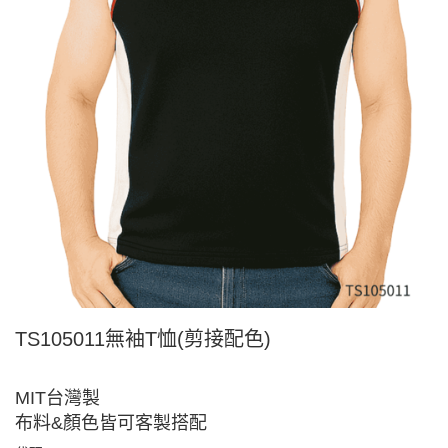
TS105011無袖T恤(剪接配色)
MIT台灣製
布料&顏色皆可客製搭配