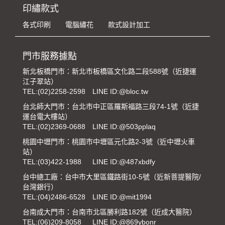
印繡款式
各式印刷
電腦繡花
款式設計加工
門市服務據點
新北板橋門市：新北市板橋區文化路二段588號（近捷運
江子翠站）
TEL:
(02)2258-2598
LINE ID:@bloc.tw
台北師大門市：台北市中正區羅斯福路三段74-1號（近捷
運台電大樓站）
TEL:
(02)2369-0688
LINE ID:@503pplaq
桃園中壢門市：桃園市中壢區元化路2-3號（近中壢火車
站）
TEL:
(03)422-1988
LINE ID:@487xbdfy
台中總工廠：台中市大里區鐵路街10-5號（近新菩提醫院/
台灣銀行）
TEL:
(04)2486-6528
LINE ID:@mit1994
台南成大門市：台南市北區勝利路182號（近成大醫院）
TEL:
(06)209-8058
LINE ID:@869ybonr