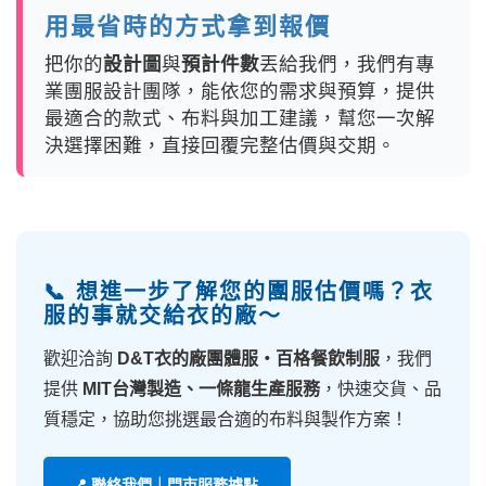
用最省時的方式拿到報價
把你的
設計圖
與
預計件數
丟給我們，我們有專
業團服設計團隊，能依您的需求與預算，提供
最適合的款式、布料與加工建議，幫您一次解
決選擇困難，直接回覆完整估價與交期。
📞 想進一步了解您的團服估價嗎？衣
服的事就交給衣的廠～
歡迎洽詢
D&T衣的廠團體服・百格餐飲制服
，我們
提供
MIT台灣製造、一條龍生產服務
，快速交貨、品
質穩定，協助您挑選最合適的布料與製作方案！
📍 聯絡我們｜門市服務據點