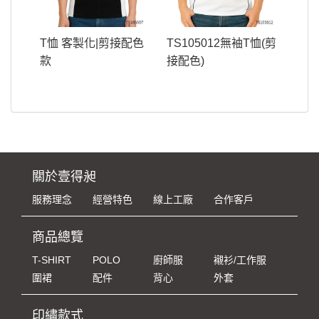
T恤 客製化|剪接配色
TS105012無袖T恤(剪
款
接配色)
關於壹得昶
服務理念
經營特色
線上工廠
合作客戶
商品總覽
T-SHIRT
POLO
廚師服
襯衫/工作服
圍裙
配件
背心
外套
印繡款式