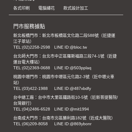
各式印刷
電腦繡花
款式設計加工
門市服務據點
新北板橋門市：新北市板橋區文化路二段588號（近捷運
江子翠站）
TEL:
(02)2258-2598
LINE ID:@bloc.tw
台北師大門市：台北市中正區羅斯福路三段74-1號（近捷
運台電大樓站）
TEL:
(02)2369-0688
LINE ID:@503pplaq
桃園中壢門市：桃園市中壢區元化路2-3號（近中壢火車
站）
TEL:
(03)422-1988
LINE ID:@487xbdfy
台中總工廠：台中市大里區鐵路街10-5號（近新菩提醫院/
台灣銀行）
TEL:
(04)2486-6528
LINE ID:@mit1994
台南成大門市：台南市北區勝利路182號（近成大醫院）
TEL:
(06)209-8058
LINE ID:@869ybonr