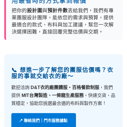
用最省時的方式拿到報價
把你的
設計圖
與
預計件數
丟給我們，我們有專
業團服設計團隊，能依您的需求與預算，提供
最適合的款式、布料與加工建議，幫您一次解
決選擇困難，直接回覆完整估價與交期。
📞 想進一步了解您的團服估價嗎？衣
服的事就交給衣的廠～
歡迎洽詢
D&T衣的廠團體服・百格餐飲制服
，我們
提供
MIT台灣製造、一條龍生產服務
，快速交貨、品
質穩定，協助您挑選最合適的布料與製作方案！
📍 聯絡我們｜門市服務據點