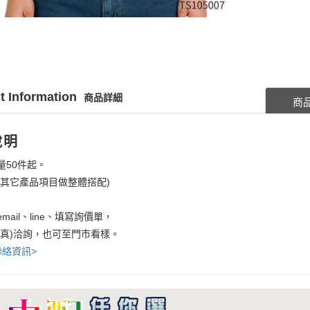
t Information
商品詳細
商
說明
量50件起。
考其它產品項目做整體搭配)
mail、line、填寫詢價單，
傳真)洽詢，也可至門市看樣。
聯絡資訊>