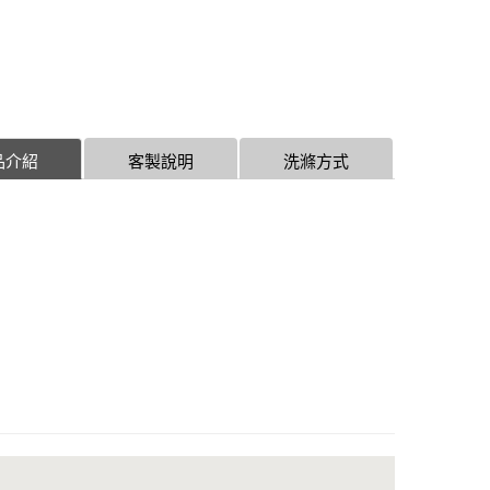
品介紹
客製說明
洗滌方式