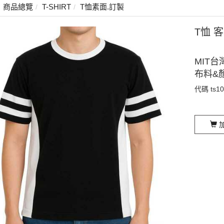
商品總覽
T-SHIRT
T恤素面.訂製
T恤 
MIT台
布料&
代碼
ts1