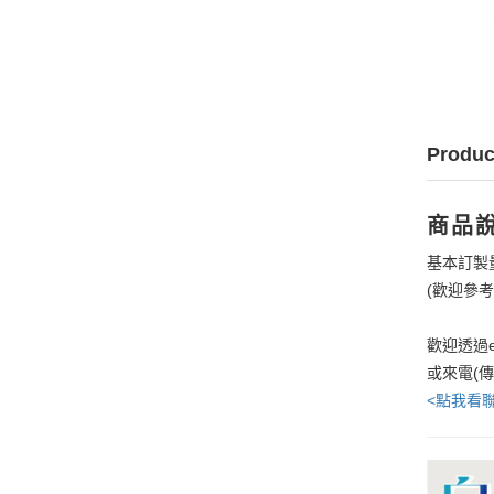
Produc
商品
基本訂製
(歡迎參
歡迎透過e
或來電(
<點我看