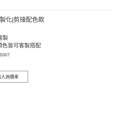
客製化|剪接配色款
灣製
顏色皆可客製搭配
05007
加入詢價車