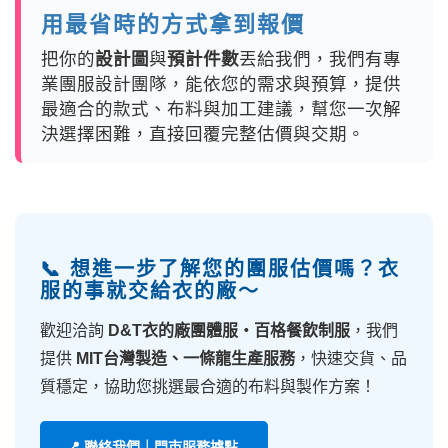
用最省時的方式拿到報價
把你的
設計圖
與
預計件數
丟給我們，我們有專
業團服設計團隊，能依您的需求與預算，提供
最適合的款式、布料與加工建議，幫您一次解
決選擇困難，直接回覆完整估價與交期。
📞 想進一步了解您的團服估價嗎？衣
服的事就交給衣的廠～
歡迎洽詢
D&T衣的廠團體服・百格餐飲制服
，我們
提供
MIT台灣製造、一條龍生產服務
，快速交貨、品
質穩定，協助您挑選最合適的布料與製作方案！
📍 聯絡我們｜門市服務據點