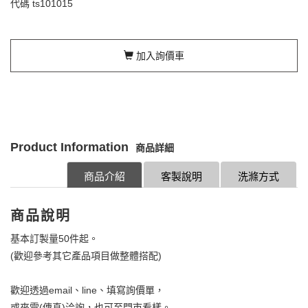
代碼
ts101015
加入詢價車
Product Information
商品詳細
商品介紹
客製說明
洗滌方式
商品說明
基本訂製量50件起。
(歡迎參考其它產品項目做整體搭配)
歡迎透過email、line、填寫詢價單，
或來電(傳真)洽詢，也可至門市看樣。