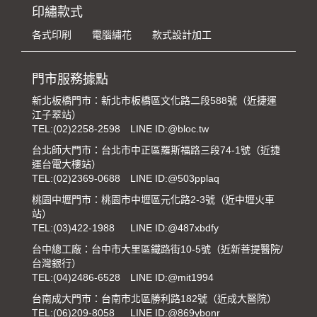
印繡款式
各式印刷
電腦繡花
款式設計加工
門市服務據點
新北板橋門市：新北市板橋區文化路二段588號（近捷運
江子翠站）
TEL:
(02)2258-2598
LINE ID:@bloc.tw
台北師大門市：台北市中正區羅斯福路三段74-1號（近捷
運台電大樓站）
TEL:
(02)2369-0688
LINE ID:@503pplaq
桃園中壢門市：桃園市中壢區元化路2-3號（近中壢火車
站）
TEL:
(03)422-1988
LINE ID:@487xbdfy
台中總工廠：台中市大里區鐵路街10-5號（近新菩提醫院/
台灣銀行）
TEL:
(04)2486-6528
LINE ID:@mit1994
台南成大門市：台南市北區勝利路182號（近成大醫院）
TEL:
(06)209-8058
LINE ID:@869ybonr