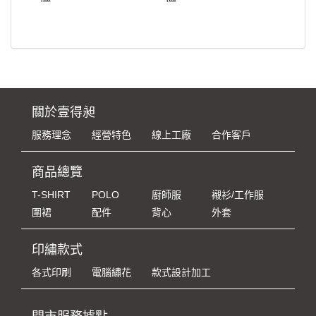
關於壹得昶
服務理念
經營特色
線上工廠
合作客戶
商品總覽
T-SHIRT
POLO
廚師服
襯衫/工作服
圍裙
配件
背心
外套
印繡款式
各式印刷
電腦繡花
款式設計加工