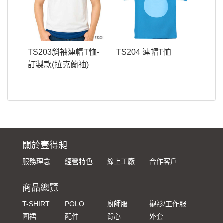
TS203斜袖連帽T恤-
TS204 連帽T恤
訂製款(拉克蘭袖)
關於壹得昶
服務理念
經營特色
線上工廠
合作客戶
商品總覽
T-SHIRT
POLO
廚師服
襯衫/工作服
圍裙
配件
背心
外套