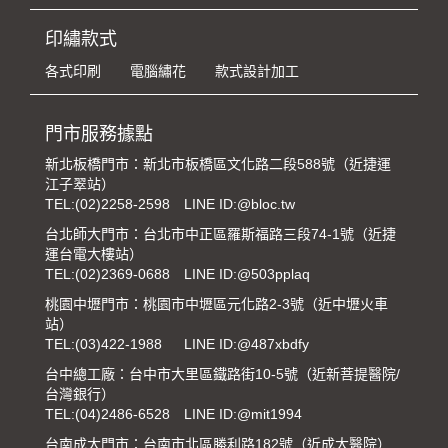
印繡款式
各式印刷
電腦繡花
款式設計加工
門市服務據點
新北板橋門市：新北市板橋區文化路二段588號（近捷運
江子翠站）
TEL:
(02)2258-2598
LINE ID:@bloc.tw
台北師大門市：台北市中正區羅斯福路三段74-1號（近捷
運台電大樓站）
TEL:
(02)2369-0688
LINE ID:@503pplaq
桃園中壢門市：桃園市中壢區元化路2-3號（近中壢火車
站）
TEL:
(03)422-1988
LINE ID:@487xbdfy
台中總工廠：台中市大里區鐵路街10-5號（近新菩提醫院/
台灣銀行）
TEL:
(04)2486-6528
LINE ID:@mit1994
台南成大門市：台南市北區勝利路182號（近成大醫院）