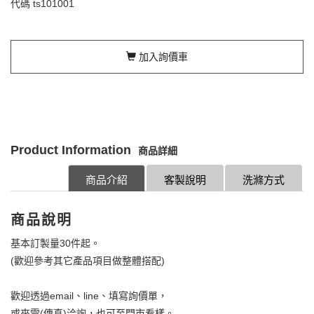
代碼
ts101001
加入詢價車
Product Information
商品詳細
商品介紹
客製說明
洗滌方式
商品說明
基本訂製量30件起。
(歡迎參考其它產品項目做整體搭配)
歡迎透過email、line、填寫詢價單，
或來電(傳真)洽詢，也可至門市看樣。