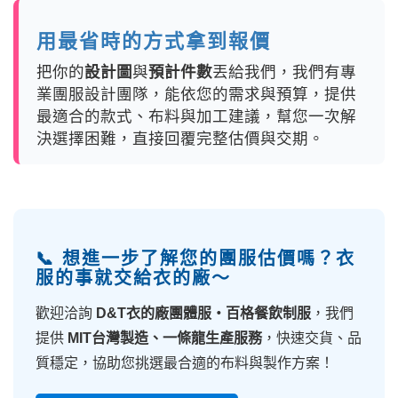
用最省時的方式拿到報價
把你的
設計圖
與
預計件數
丟給我們，我們有專
業團服設計團隊，能依您的需求與預算，提供
最適合的款式、布料與加工建議，幫您一次解
決選擇困難，直接回覆完整估價與交期。
📞 想進一步了解您的團服估價嗎？衣
服的事就交給衣的廠～
歡迎洽詢
D&T衣的廠團體服・百格餐飲制服
，我們
提供
MIT台灣製造、一條龍生產服務
，快速交貨、品
質穩定，協助您挑選最合適的布料與製作方案！