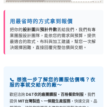
用最省時的方式拿到報價
把你的
設計圖
與
預計件數
丟給我們，我們有專
業團服設計團隊，能依您的需求與預算，提供
最適合的款式、布料與加工建議，幫您一次解
決選擇困難，直接回覆完整估價與交期。
📞 想進一步了解您的團服估價嗎？衣
服的事就交給衣的廠～
歡迎洽詢
D&T衣的廠團體服・百格餐飲制服
，我們
提供
MIT台灣製造、一條龍生產服務
，快速交貨、品