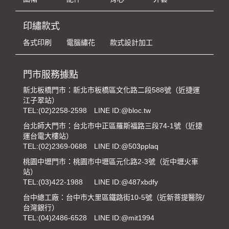
印繡款式
各式印刷
電腦繡花
款式設計加工
門市服務據點
新北板橋門市：新北市板橋區文化路二段588號（近捷運
江子翠站）
TEL:
(02)2258-2598
LINE ID:@bloc.tw
台北師大門市：台北市中正區羅斯福路三段74-1號（近捷
運台電大樓站）
TEL:
(02)2369-0688
LINE ID:@503pplaq
桃園中壢門市：桃園市中壢區元化路2-3號（近中壢火車
站）
TEL:
(03)422-1988
LINE ID:@487xbdfy
台中總工廠：台中市大里區鐵路街10-5號（近新菩提醫院/
台灣銀行）
TEL:
(04)2486-6528
LINE ID:@mit1994