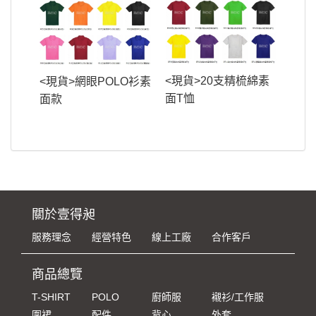
<現貨>20支精梳綿素
<現貨>網眼POLO衫素
面T恤
面款
關於壹得昶
服務理念
經營特色
線上工廠
合作客戶
商品總覽
T-SHIRT
POLO
廚師服
襯衫/工作服
圍裙
配件
背心
外套