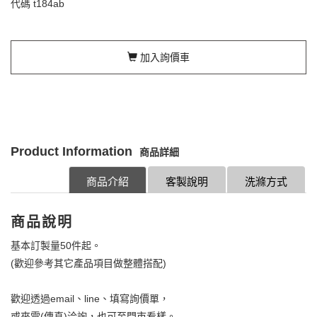
代碼
t184ab
加入詢價車
Product Information
商品詳細
商品介紹
客製說明
洗滌方式
商品說明
基本訂製量50件起。
(歡迎參考其它產品項目做整體搭配)
歡迎透過email、line、填寫詢價單，
或來電(傳真)洽詢，也可至門市看樣。