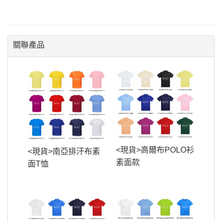
關聯產品
<現貨>高爾布POLO衫
<現貨>南亞排汗布素
素面款
面T恤