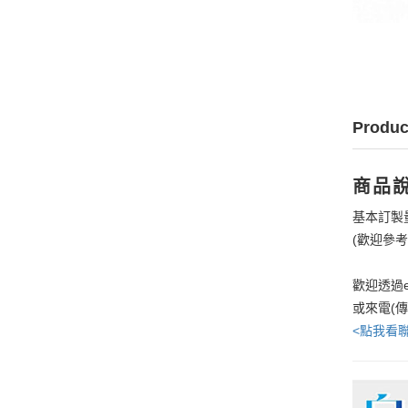
Produc
商品
基本訂製
(歡迎參
歡迎透過e
或來電(
<點我看