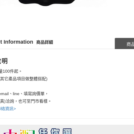
t Information
商品詳細
商
說明
量100件起。
考其它產品項目做整體搭配)
mail、line、填寫詢價單，
傳真)洽詢，也可至門市看樣。
聯絡資訊>