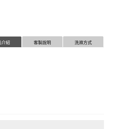
品介紹
客製說明
洗滌方式