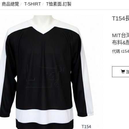
商品總覽
T-SHIRT
T恤素面.訂製
T15
MIT台
布料&
代碼
t15